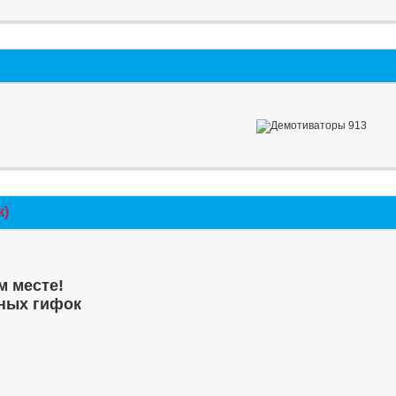
к)
м месте!
ных гифок