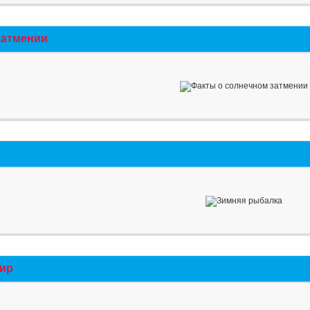
затмении
мир