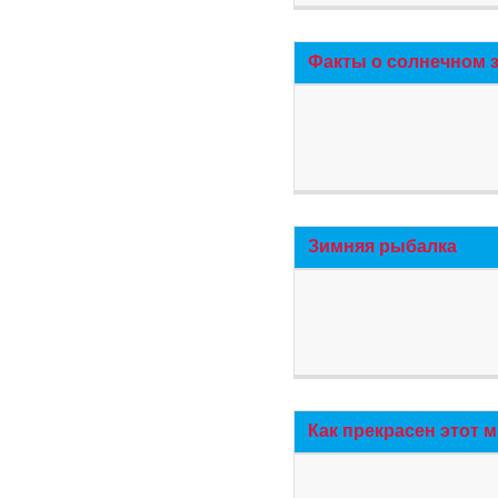
Факты о солнечном 
Зимняя рыбалка
Как прекрасен этот 