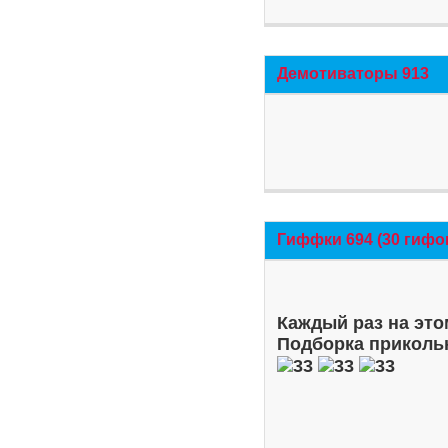
Демотиваторы 913
Гиффки 694 (30 гифо
Каждый раз на это
Подборка приколь