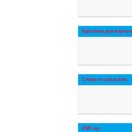
Картинки для взросл
Слова со смыслом
СМС-ки