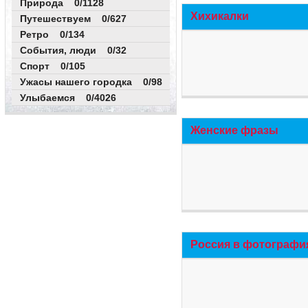
Природа 0/1128
Хихикалки
Путешествуем 0/627
Ретро 0/134
События, люди 0/32
Спорт 0/105
Ужасы нашего городка 0/98
Улыбаемся 0/4026
Женские фразы
Россия в фотографи