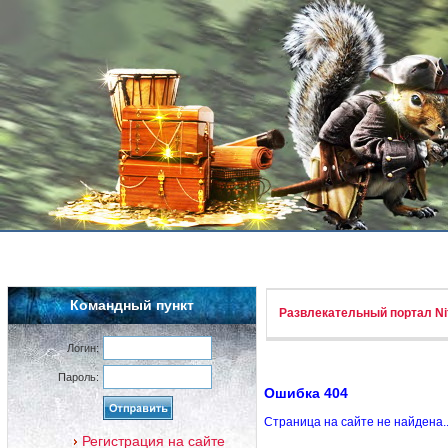
Командный пункт
Развлекательный портал Nif
Логин:
Пароль:
Ошибка 404
Страница на сайте не найдена.
Регистрация на сайте