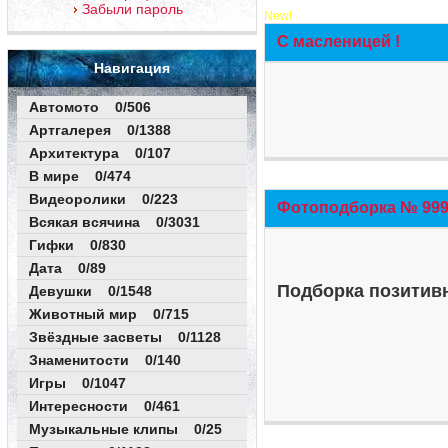
Забыли пароль
New!
С масленицей !
Навигация
Автомото 0/506
Артгалерея 0/1388
Архитектура 0/107
В мире 0/474
Видеоролики 0/223
Фотоподборка № 999 
Всякая всячина 0/3031
Гифки 0/830
Дата 0/89
Подборка позитивн
Девушки 0/1548
Животный мир 0/715
Звёздные засветы 0/1128
Знаменитости 0/140
Игры 0/1047
Интересности 0/461
Музыкальные клипы 0/25