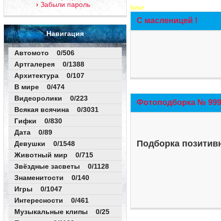
Забыли пароль
New!
С масленицей !
Навигация
Автомото 0/506
Артгалерея 0/1388
Архитектура 0/107
В мире 0/474
Видеоролики 0/223
Фотоподборка № 999 
Всякая всячина 0/3031
Гифки 0/830
Дата 0/89
Подборка позитивн
Девушки 0/1548
Животный мир 0/715
Звёздные засветы 0/1128
Знаменитости 0/140
Игры 0/1047
Интересности 0/461
Музыкальные клипы 0/25