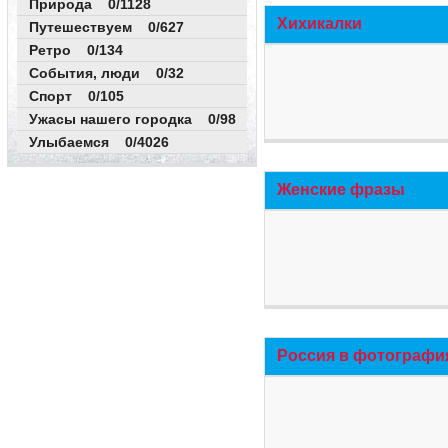
Природа 0/1128
Хихикалки
Путешествуем 0/627
Ретро 0/134
События, люди 0/32
Спорт 0/105
Ужасы нашего городка 0/98
Улыбаемся 0/4026
Женские фразы
Россия в фотографи