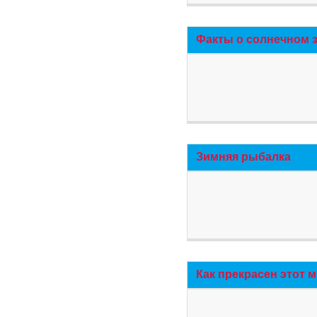
Факты о солнечном 
Зимняя рыбалка
Как прекрасен этот 