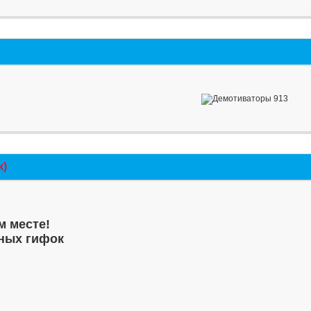
к)
м месте!
ных гифок