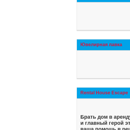
Ювелирная лавка
Rental House Escape
Брать дом в аренд
и главный герой э
ваша помощь в ре