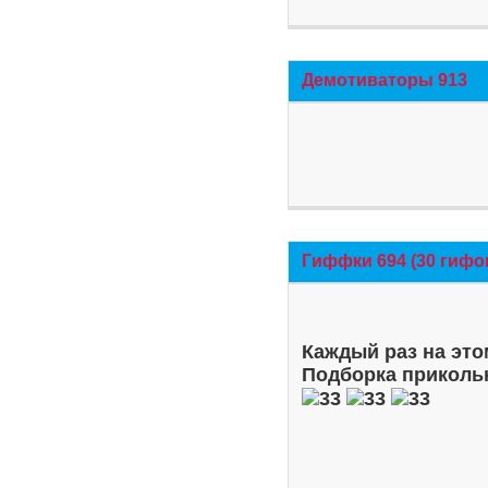
Демотиваторы 913
Гиффки 694 (30 гифо
Каждый раз на это
Подборка приколь