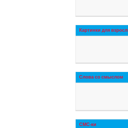
Картинки для взросл
Слова со смыслом
СМС-ки