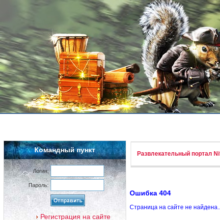
Командный пункт
Развлекательный портал Nif
Логин:
Пароль:
Ошибка 404
Страница на сайте не найдена.
Регистрация на сайте