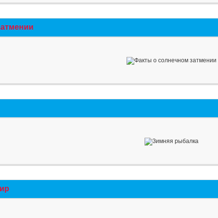
затмении
мир