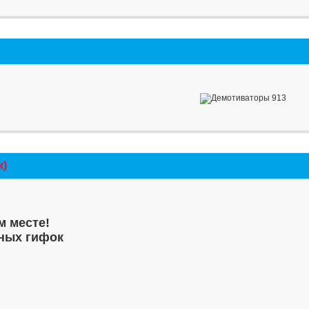
к)
м месте!
ных гифок