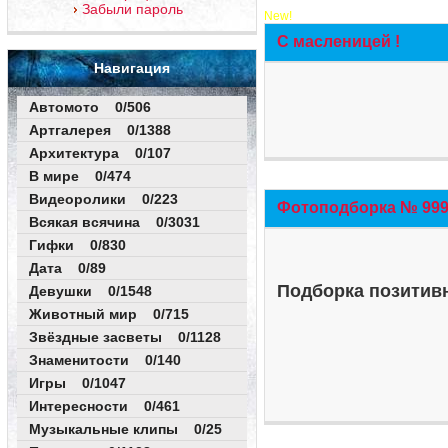
Забыли пароль
New!
С масленицей !
Навигация
Автомото 0/506
Артгалерея 0/1388
Архитектура 0/107
В мире 0/474
Видеоролики 0/223
Фотоподборка № 999 
Всякая всячина 0/3031
Гифки 0/830
Дата 0/89
Подборка позитивн
Девушки 0/1548
Животный мир 0/715
Звёздные засветы 0/1128
Знаменитости 0/140
Игры 0/1047
Интересности 0/461
Музыкальные клипы 0/25