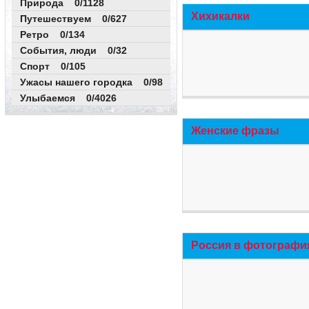
Природа 0/1128
Хихикалки
Путешествуем 0/627
Ретро 0/134
События, люди 0/32
Спорт 0/105
Ужасы нашего городка 0/98
Улыбаемся 0/4026
Женские фразы
Россия в фотографи