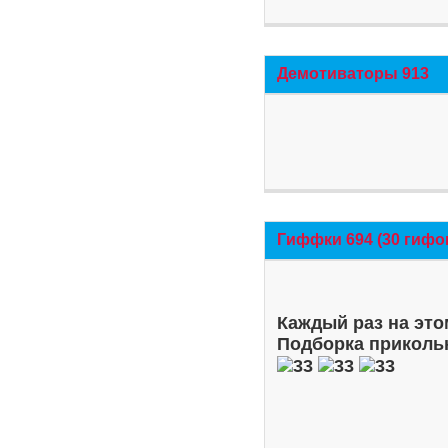
Демотиваторы 913
Гиффки 694 (30 гифо
Каждый раз на это
Подборка приколь