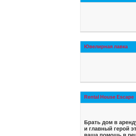
Ювелирная лавка
Rental House Escape
Брать дом в аренд
и главный герой э
ваша помощь в ре