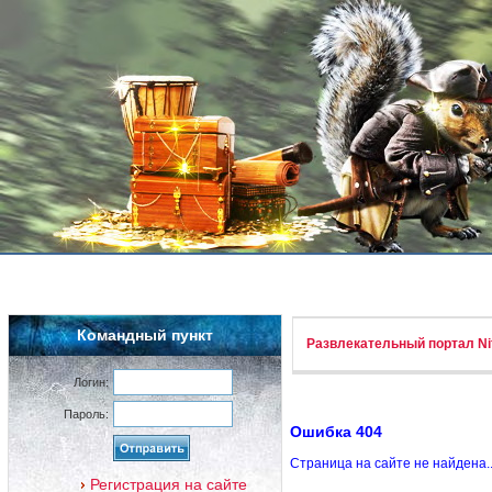
Командный пункт
Развлекательный портал Nif
Логин:
Пароль:
Ошибка 404
Страница на сайте не найдена.
Регистрация на сайте