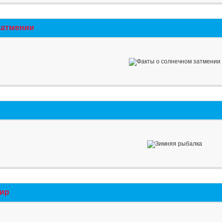
затмении
мир