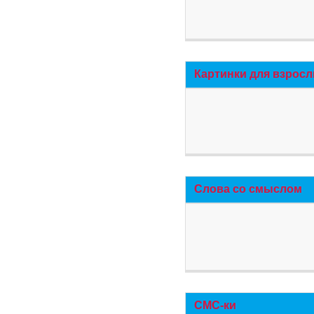
Картинки для взросл
Слова со смыслом
СМС-ки