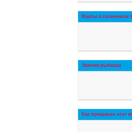
Факты о солнечном 
Зимняя рыбалка
Как прекрасен этот 