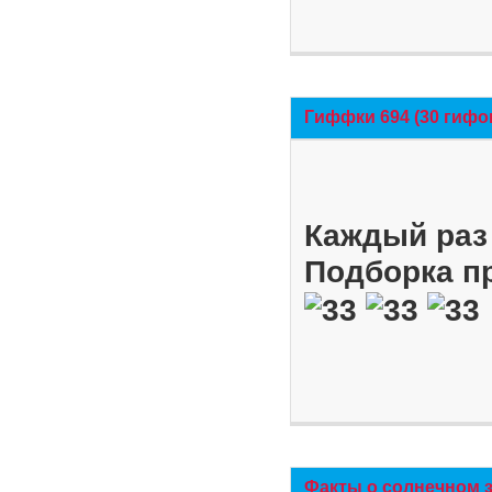
Гиффки 694 (30 гифо
Каждый раз 
Подборка п
Факты о солнечном 