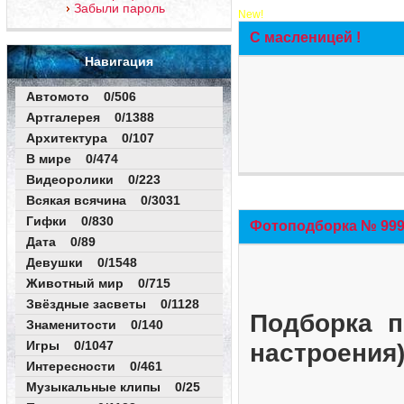
Забыли пароль
New!
С масленицей !
Навигация
Автомото 0/506
Артгалерея 0/1388
Архитектура 0/107
В мире 0/474
Видеоролики 0/223
Всякая всячина 0/3031
Гифки 0/830
Фотоподборка № 999 
Дата 0/89
Девушки 0/1548
Животный мир 0/715
Звёздные засветы 0/1128
Подборка п
Знаменитости 0/140
Игры 0/1047
настроения
Интересности 0/461
Музыкальные клипы 0/25