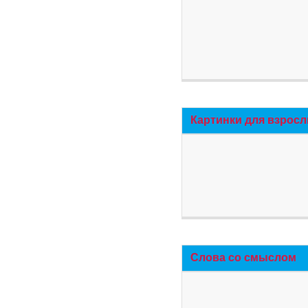
Картинки для взросл
Слова со смыслом