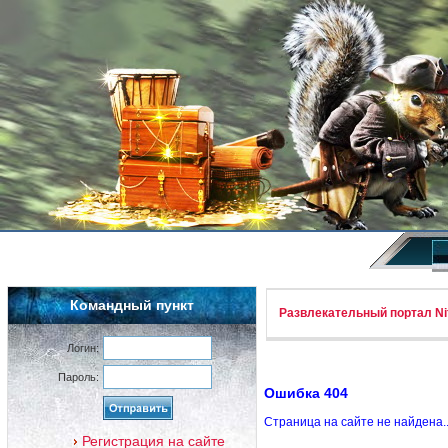
Командный пункт
Развлекательный портал Nif
Логин:
Пароль:
Ошибка 404
Страница на сайте не найдена.
Регистрация на сайте