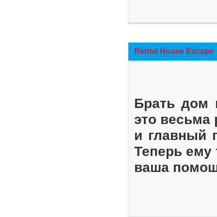
Rental House Escape
Брать дом 
это весьма
и главный 
Теперь ему 
ваша помощ