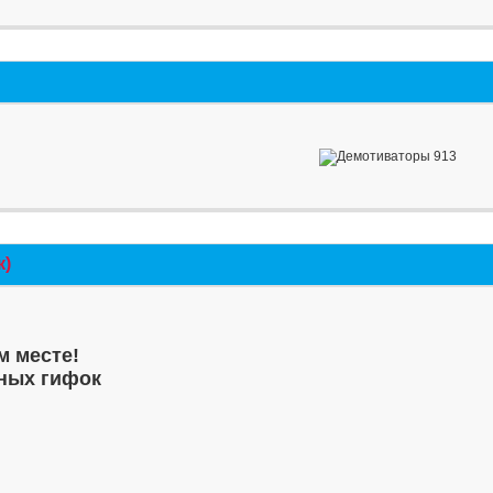
к)
м месте!
ных гифок