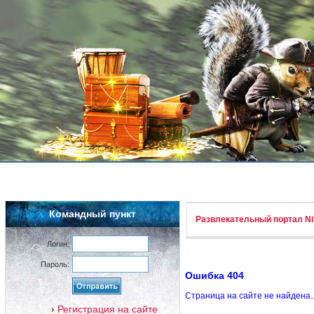
Командный пункт
Развлекательный портал Nif
Логин:
Пароль:
Ошибка 404
Страница на сайте не найдена.
Регистрация на сайте