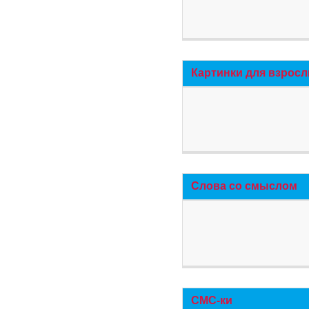
Картинки для взросл
Слова со смыслом
СМС-ки