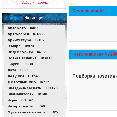
Забыли пароль
New!
С масленицей !
Навигация
Автомото 0/506
Артгалерея 0/1388
Архитектура 0/107
В мире 0/474
Видеоролики 0/223
Фотоподборка № 999 
Всякая всячина 0/3031
Гифки 0/830
Дата 0/89
Подборка позитивн
Девушки 0/1548
Животный мир 0/715
Звёздные засветы 0/1128
Знаменитости 0/140
Игры 0/1047
Интересности 0/461
Музыкальные клипы 0/25