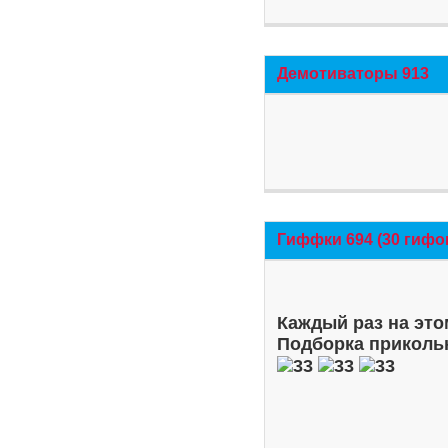
Демотиваторы 913
Гиффки 694 (30 гифо
Каждый раз на это
Подборка приколь