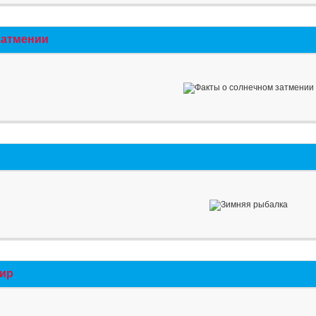
затмении
мир