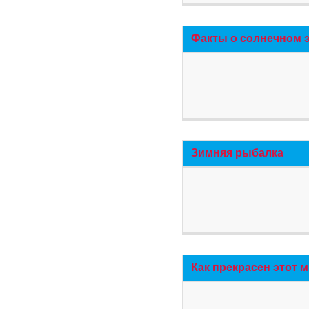
Факты о солнечном 
Зимняя рыбалка
Как прекрасен этот 