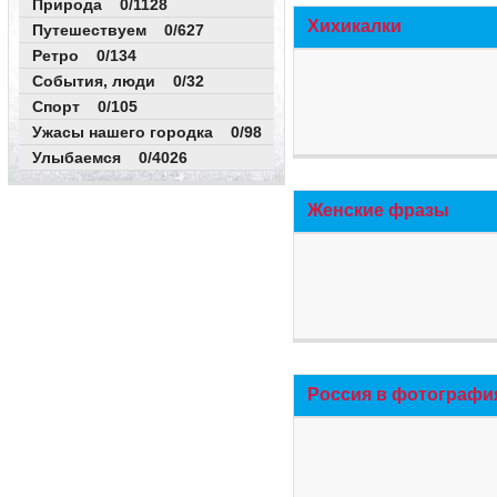
Природа 0/1128
Хихикалки
Путешествуем 0/627
Ретро 0/134
События, люди 0/32
Спорт 0/105
Ужасы нашего городка 0/98
Улыбаемся 0/4026
Женские фразы
Россия в фотографи