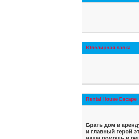
Ювелирная лавка
Rental House Escape
Брать дом в аренд
и главный герой э
ваша помощь в ре