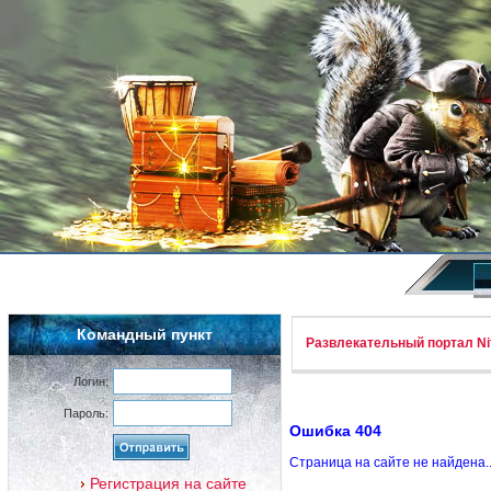
Командный пункт
Развлекательный портал Nif
Логин:
Пароль:
Ошибка 404
Страница на сайте не найдена.
Регистрация на сайте