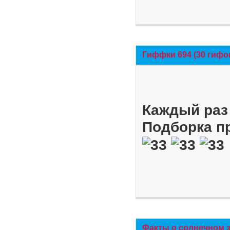
Гиффки 694 (30 гифо
Каждый раз 
Подборка п
Факты о солнечном 