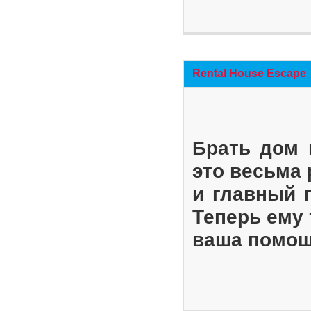
Rental House Escape
Брать дом 
это весьма
и главный 
Теперь ему 
ваша помощ