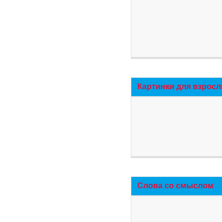
Картинки для взросл
Слова со смыслом