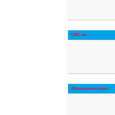
СМС-ки
Ювелирная лавка