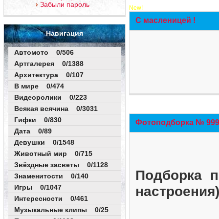
Забыли пароль
New!
С масленицей !
Навигация
Автомото 0/506
Артгалерея 0/1388
Архитектура 0/107
В мире 0/474
Видеоролики 0/223
Всякая всячина 0/3031
Гифки 0/830
Фотоподборка № 999 
Дата 0/89
Девушки 0/1548
Животный мир 0/715
Звёздные засветы 0/1128
Подборка п
Знаменитости 0/140
Игры 0/1047
настроения
Интересности 0/461
Музыкальные клипы 0/25