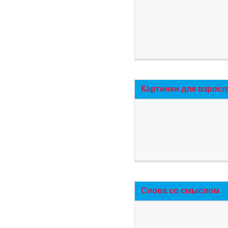
Картинки для взросл
Слова со смыслом