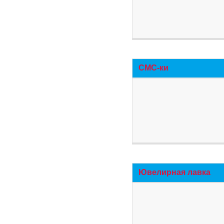
СМС-ки
Ювелирная лавка