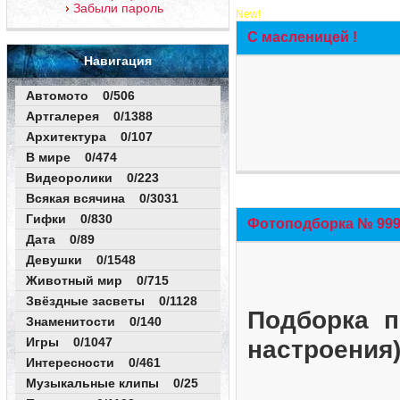
Забыли пароль
New!
С масленицей !
Навигация
Автомото 0/506
Артгалерея 0/1388
Архитектура 0/107
В мире 0/474
Видеоролики 0/223
Всякая всячина 0/3031
Гифки 0/830
Фотоподборка № 999 
Дата 0/89
Девушки 0/1548
Животный мир 0/715
Звёздные засветы 0/1128
Подборка п
Знаменитости 0/140
Игры 0/1047
настроения
Интересности 0/461
Музыкальные клипы 0/25