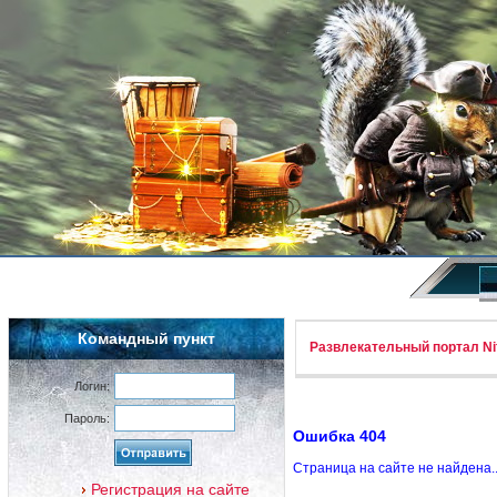
Командный пункт
Развлекательный портал Nif
Логин:
Пароль:
Ошибка 404
Страница на сайте не найдена.
Регистрация на сайте