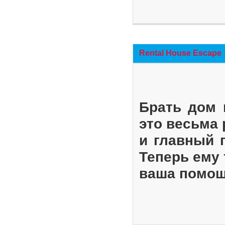
Rental House Escape
Брать дом 
это весьма
и главный 
Теперь ему 
ваша помощ