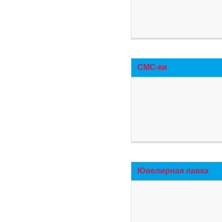
СМС-ки
Ювелирная лавка