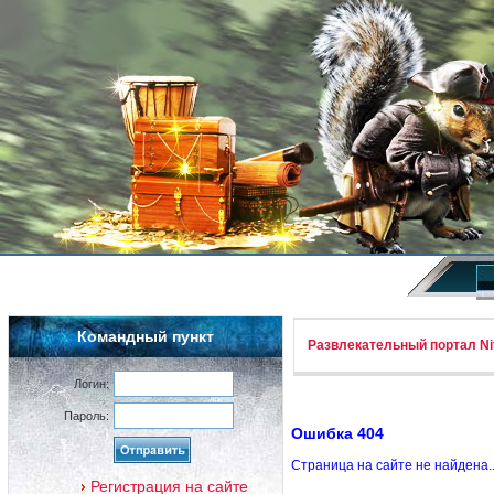
Командный пункт
Развлекательный портал Nif
Логин:
Пароль:
Ошибка 404
Страница на сайте не найдена.
Регистрация на сайте