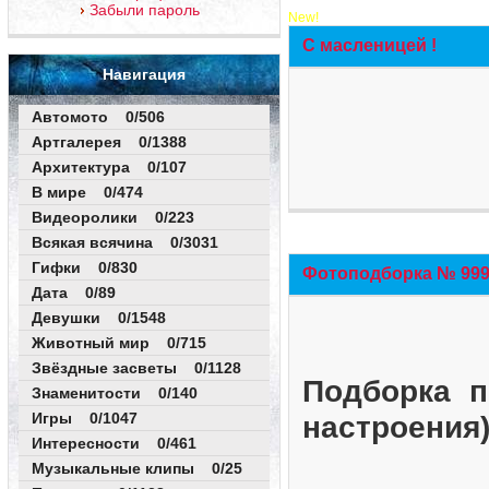
Забыли пароль
New!
С масленицей !
Навигация
Автомото 0/506
Артгалерея 0/1388
Архитектура 0/107
В мире 0/474
Видеоролики 0/223
Всякая всячина 0/3031
Гифки 0/830
Фотоподборка № 999 
Дата 0/89
Девушки 0/1548
Животный мир 0/715
Звёздные засветы 0/1128
Подборка п
Знаменитости 0/140
Игры 0/1047
настроения
Интересности 0/461
Музыкальные клипы 0/25