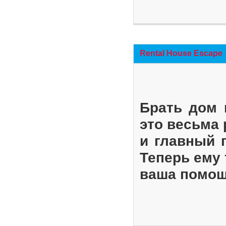
Rental House Escape
Брать дом 
это весьма
и главный 
Теперь ему 
ваша помощ