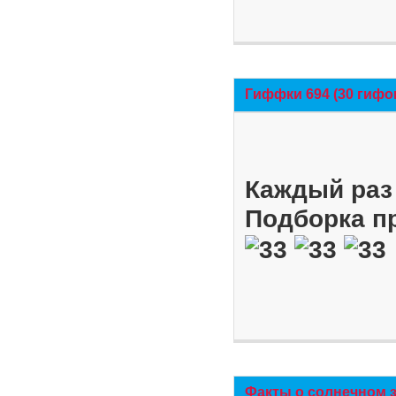
Гиффки 694 (30 гифо
Каждый раз 
Подборка п
Факты о солнечном 