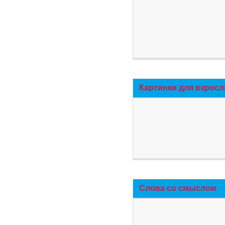
Картинки для взросл
Слова со смыслом