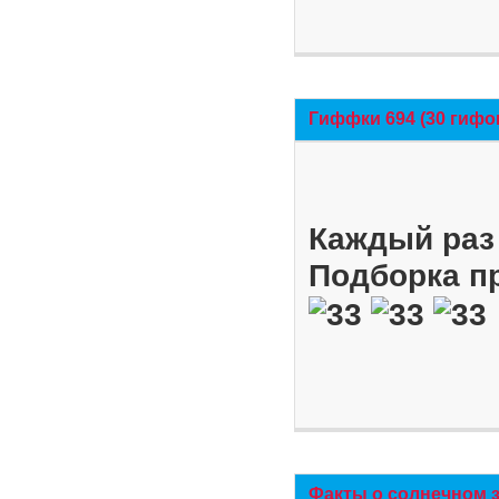
Гиффки 694 (30 гифо
Каждый раз 
Подборка п
Факты о солнечном 