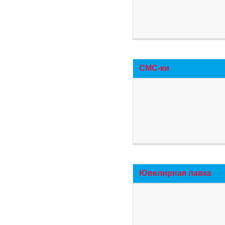
СМС-ки
Ювелирная лавка