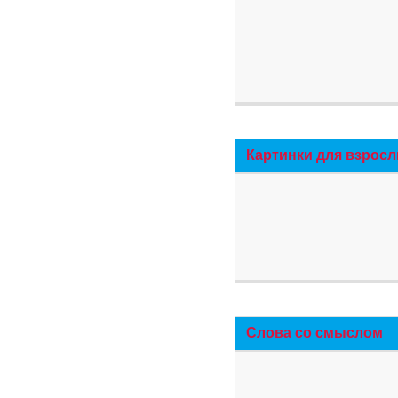
Картинки для взросл
Слова со смыслом