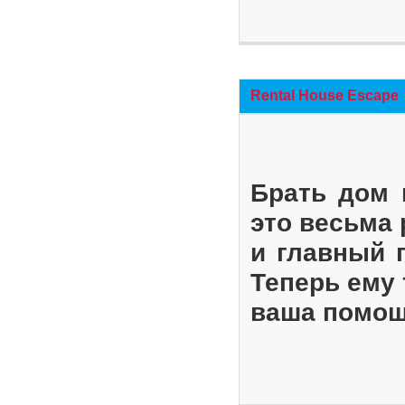
Rental House Escape
Брать дом 
это весьма
и главный 
Теперь ему 
ваша помощ