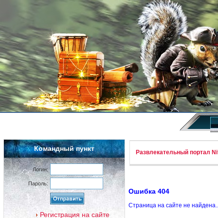
Командный пункт
Развлекательный портал Nif
Логин:
Пароль:
Ошибка 404
Страница на сайте не найдена.
Регистрация на сайте