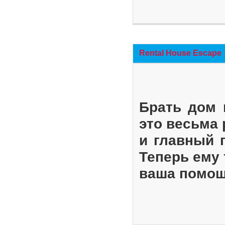
Rental House Escape
Брать дом 
это весьма
и главный 
Теперь ему 
ваша помощ