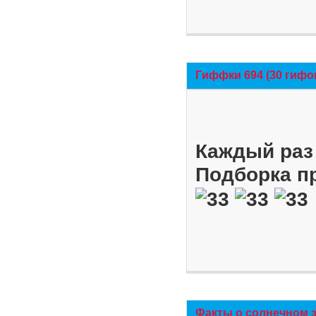
Гиффки 694 (30 гифо
Каждый раз 
Подборка п
Факты о солнечном 