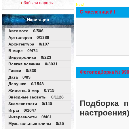
Забыли пароль
New!
С масленицей !
Навигация
Автомото 0/506
Артгалерея 0/1388
Архитектура 0/107
В мире 0/474
Видеоролики 0/223
Всякая всячина 0/3031
Гифки 0/830
Фотоподборка № 999 
Дата 0/89
Девушки 0/1548
Животный мир 0/715
Звёздные засветы 0/1128
Подборка п
Знаменитости 0/140
Игры 0/1047
настроения
Интересности 0/461
Музыкальные клипы 0/25