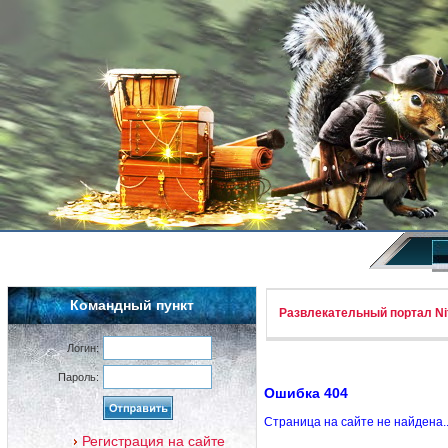
Командный пункт
Развлекательный портал Nif
Логин:
Пароль:
Ошибка 404
Страница на сайте не найдена.
Регистрация на сайте