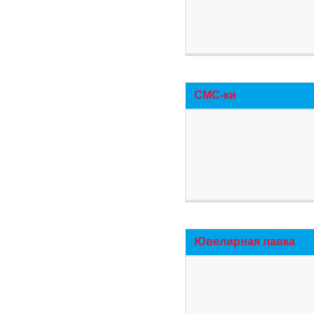
СМС-ки
Ювелирная лавка