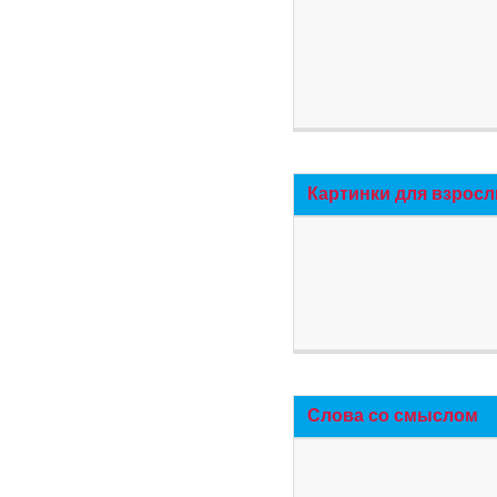
Картинки для взросл
Слова со смыслом