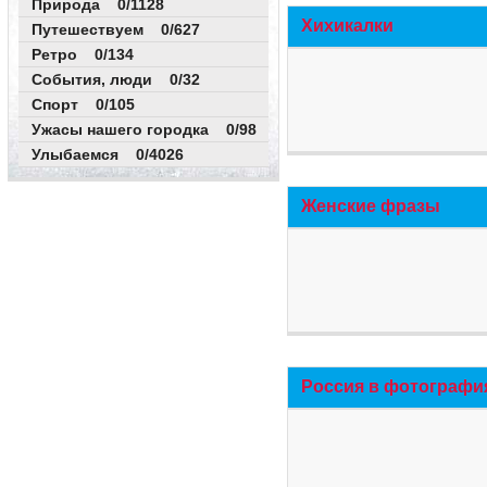
Природа 0/1128
Хихикалки
Путешествуем 0/627
Ретро 0/134
События, люди 0/32
Спорт 0/105
Ужасы нашего городка 0/98
Улыбаемся 0/4026
Женские фразы
Россия в фотографи