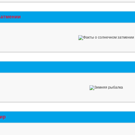
затмении
мир