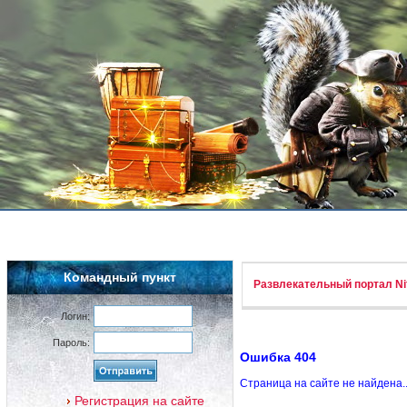
Командный пункт
Развлекательный портал Nif
Логин:
Пароль:
Ошибка 404
Страница на сайте не найдена.
Регистрация на сайте