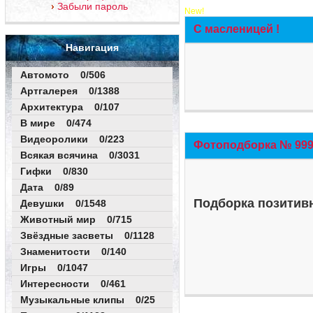
Забыли пароль
New!
С масленицей !
Навигация
Автомото 0/506
Артгалерея 0/1388
Архитектура 0/107
В мире 0/474
Видеоролики 0/223
Фотоподборка № 999 
Всякая всячина 0/3031
Гифки 0/830
Дата 0/89
Подборка позитивн
Девушки 0/1548
Животный мир 0/715
Звёздные засветы 0/1128
Знаменитости 0/140
Игры 0/1047
Интересности 0/461
Музыкальные клипы 0/25