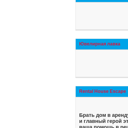
Ювелирная лавка
Rental House Escape
Брать дом в аренд
и главный герой э
ваша помощь в ре