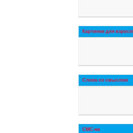
Картинки для взросл
Слова со смыслом
СМС-ки