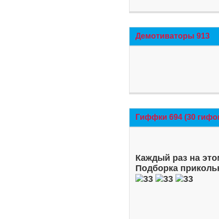
Демотиваторы 913
Гиффки 694 (30 гифо
Каждый раз на это
Подборка приколь