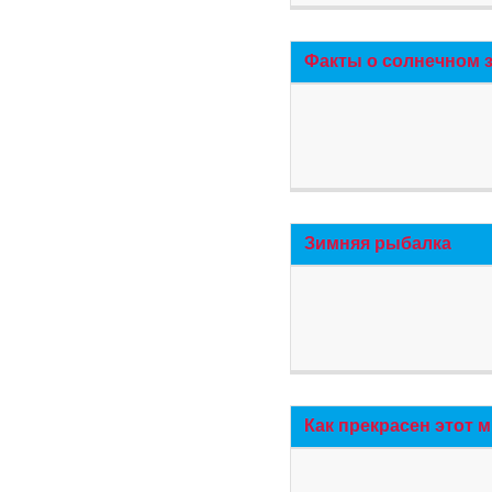
Факты о солнечном 
Зимняя рыбалка
Как прекрасен этот 