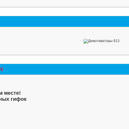
к)
м месте!
ных гифок