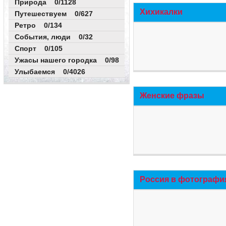
Природа 0/1128
Хихикалки
Путешествуем 0/627
Ретро 0/134
События, люди 0/32
Спорт 0/105
Ужасы нашего городка 0/98
Улыбаемся 0/4026
Женские фразы
Россия в фотографи