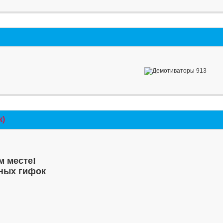
к)
м месте!
ных гифок