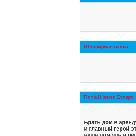
Ювелирная лавка
Rental House Escape
Брать дом в аренд
и главный герой э
ваша помощь в ре