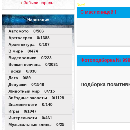
Забыли пароль
New!
С масленицей !
Навигация
Автомото 0/506
Артгалерея 0/1388
Архитектура 0/107
В мире 0/474
Видеоролики 0/223
Фотоподборка № 999 
Всякая всячина 0/3031
Гифки 0/830
Дата 0/89
Подборка позитивн
Девушки 0/1548
Животный мир 0/715
Звёздные засветы 0/1128
Знаменитости 0/140
Игры 0/1047
Интересности 0/461
Музыкальные клипы 0/25