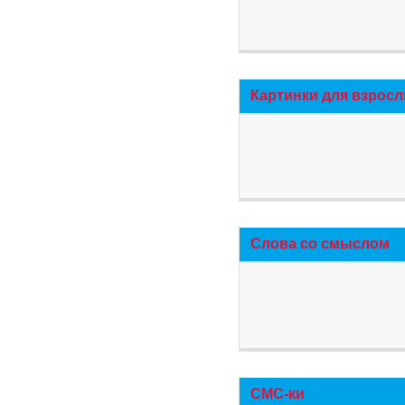
Картинки для взросл
Слова со смыслом
СМС-ки