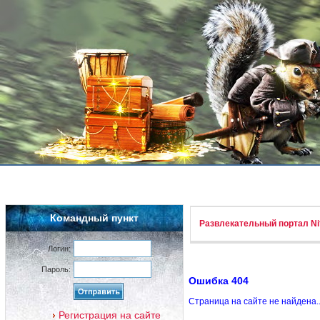
Командный пункт
Развлекательный портал Nif
Логин:
Пароль:
Ошибка 404
Страница на сайте не найдена.
Регистрация на сайте