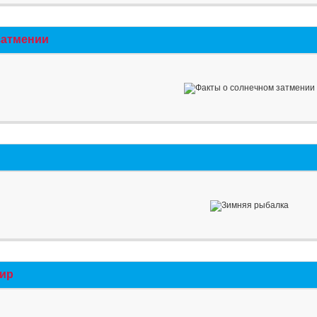
затмении
мир