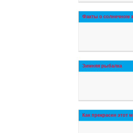
Факты о солнечном 
Зимняя рыбалка
Как прекрасен этот 