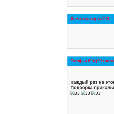
Демотиваторы 913
Гиффки 694 (30 гифо
Каждый раз на это
Подборка приколь