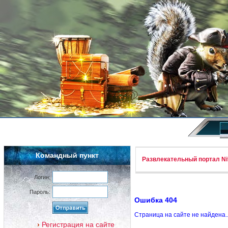
Командный пункт
Развлекательный портал Nif
Логин:
Пароль:
Ошибка 404
Страница на сайте не найдена.
Регистрация на сайте