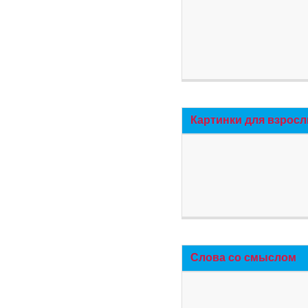
Картинки для взросл
Слова со смыслом