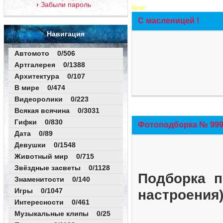
Забыли пароль
New!
С масленицей !
Навигация
Автомото 0/506
Артгалерея 0/1388
Архитектура 0/107
В мире 0/474
Видеоролики 0/223
Всякая всячина 0/3031
Гифки 0/830
Фотоподборка № 999 
Дата 0/89
Девушки 0/1548
Животный мир 0/715
Звёздные засветы 0/1128
Подборка п
Знаменитости 0/140
Игры 0/1047
настроения
Интересности 0/461
Музыкальные клипы 0/25