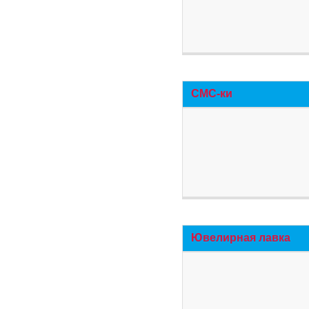
СМС-ки
Ювелирная лавка