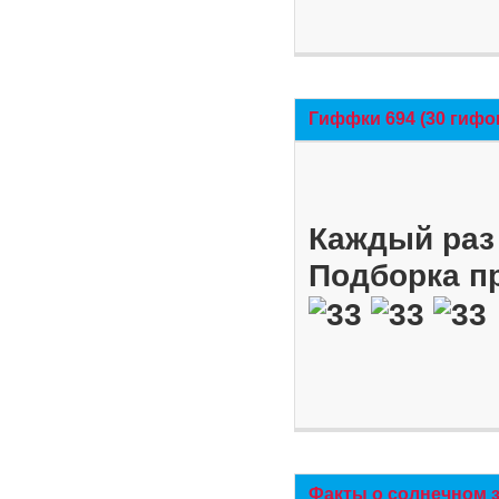
Гиффки 694 (30 гифо
Каждый раз 
Подборка п
Факты о солнечном 