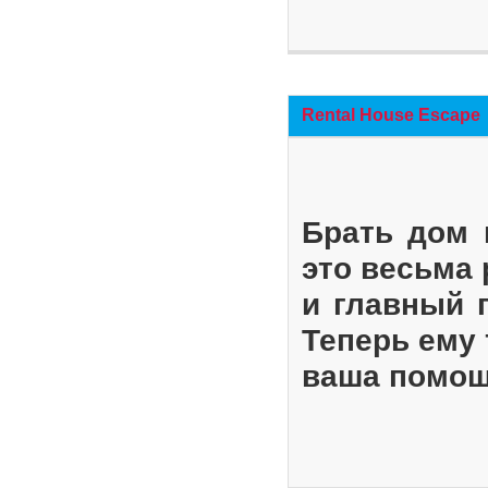
Rental House Escape
Брать дом 
это весьма
и главный 
Теперь ему 
ваша помощ