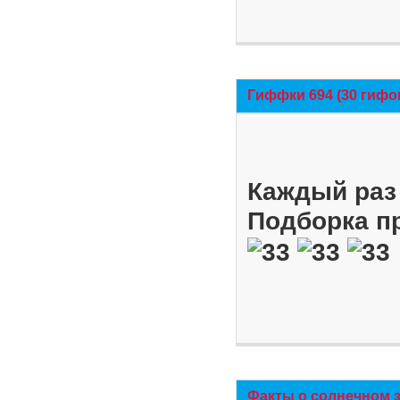
Гиффки 694 (30 гифо
Каждый раз 
Подборка п
Факты о солнечном 