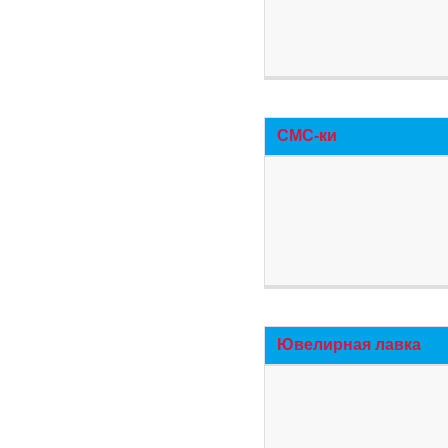
СМС-ки
Ювелирная лавка