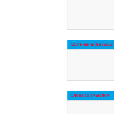
Картинки для взросл
Слова со смыслом