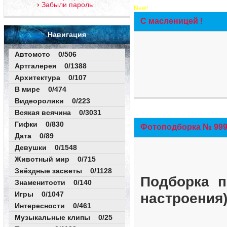
Забыли пароль
New!
С масленицей !
Навигация
Автомото 0/506
Артгалерея 0/1388
Архитектура 0/107
В мире 0/474
Видеоролики 0/223
Всякая всячина 0/3031
Гифки 0/830
Фотоподборка № 999 
Дата 0/89
Девушки 0/1548
Животный мир 0/715
Звёздные засветы 0/1128
Подборка п
Знаменитости 0/140
Игры 0/1047
настроения
Интересности 0/461
Музыкальные клипы 0/25