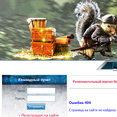
Командный пункт
Развлекательный портал Nif
Логин:
Пароль:
Ошибка 404
Страница на сайте не найдена.
Регистрация на сайте