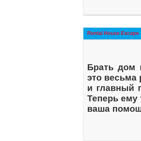
Rental House Escape
Брать дом 
это весьма
и главный 
Теперь ему 
ваша помощ