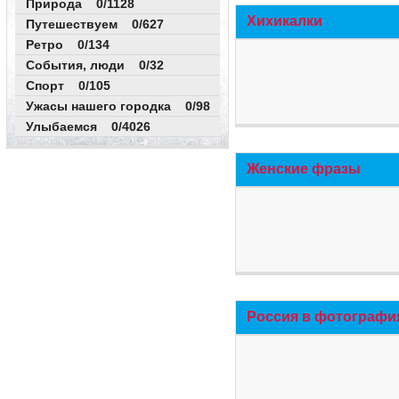
Природа 0/1128
Хихикалки
Путешествуем 0/627
Ретро 0/134
События, люди 0/32
Спорт 0/105
Ужасы нашего городка 0/98
Улыбаемся 0/4026
Женские фразы
Россия в фотографи