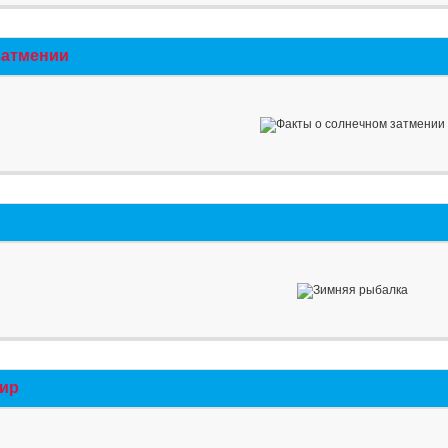
затмении
мир