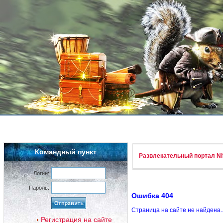
Командный пункт
Развлекательный портал Nif
Логин:
Пароль:
Ошибка 404
Страница на сайте не найдена.
Регистрация на сайте