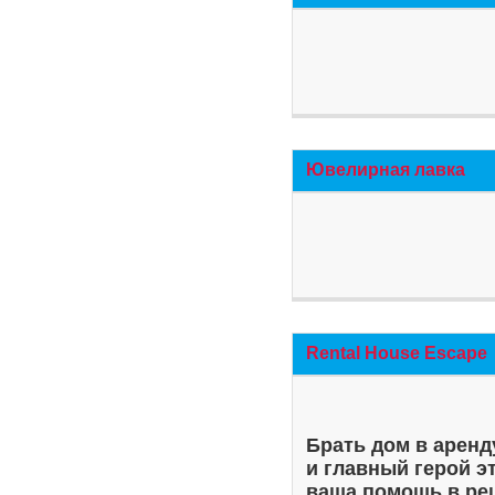
Ювелирная лавка
Rental House Escape
Брать дом в аренд
и главный герой э
ваша помощь в ре