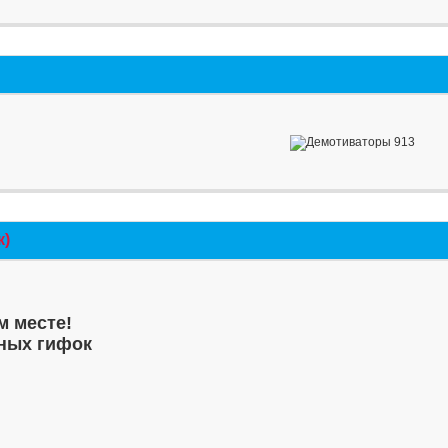
к)
м месте!
ных гифок