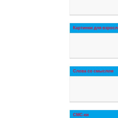
Картинки для взросл
Слова со смыслом
СМС-ки