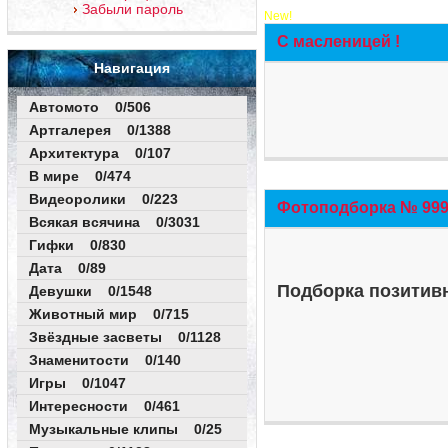
Забыли пароль
New!
С масленицей !
Навигация
Автомото 0/506
Артгалерея 0/1388
Архитектура 0/107
В мире 0/474
Видеоролики 0/223
Фотоподборка № 999 
Всякая всячина 0/3031
Гифки 0/830
Дата 0/89
Подборка позитивн
Девушки 0/1548
Животный мир 0/715
Звёздные засветы 0/1128
Знаменитости 0/140
Игры 0/1047
Интересности 0/461
Музыкальные клипы 0/25