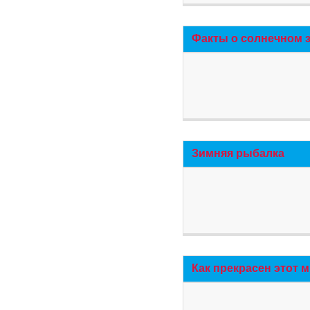
Факты о солнечном 
Зимняя рыбалка
Как прекрасен этот 