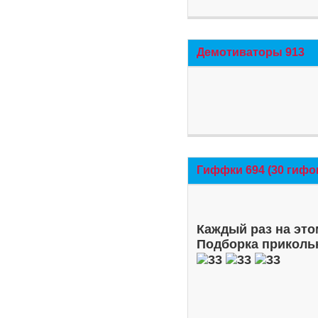
Демотиваторы 913
Гиффки 694 (30 гифо
Каждый раз на это
Подборка приколь