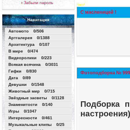
Забыли пароль
New!
С масленицей !
Навигация
Автомото 0/506
Артгалерея 0/1388
Архитектура 0/107
В мире 0/474
Видеоролики 0/223
Всякая всячина 0/3031
Гифки 0/830
Фотоподборка № 999 
Дата 0/89
Девушки 0/1548
Животный мир 0/715
Звёздные засветы 0/1128
Подборка п
Знаменитости 0/140
Игры 0/1047
настроения
Интересности 0/461
Музыкальные клипы 0/25