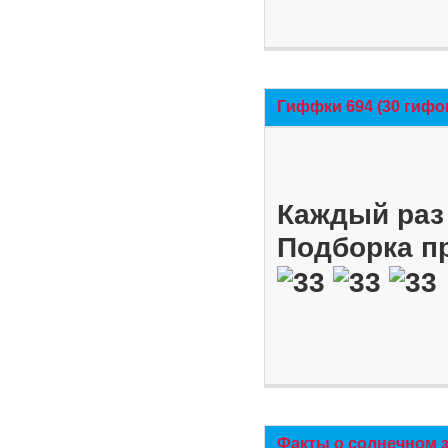
Гиффки 694 (30 гифо
Каждый раз 
Подборка п
Факты о солнечном 