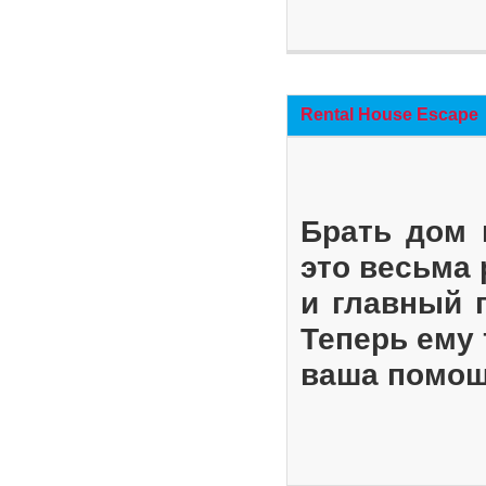
Rental House Escape
Брать дом 
это весьма
и главный 
Теперь ему 
ваша помощ