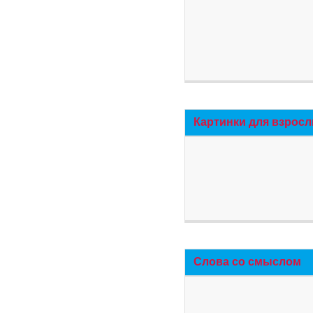
Картинки для взросл
Слова со смыслом