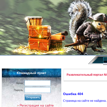
Командный пункт
Развлекательный портал Nif
Логин:
Пароль:
Ошибка 404
Страница на сайте не найдена.
Регистрация на сайте