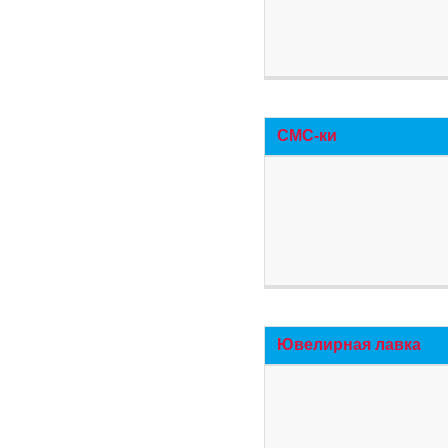
СМС-ки
Ювелирная лавка