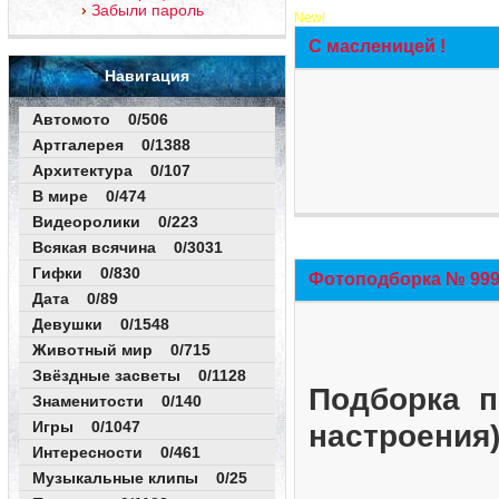
Забыли пароль
New!
С масленицей !
Навигация
Автомото 0/506
Артгалерея 0/1388
Архитектура 0/107
В мире 0/474
Видеоролики 0/223
Всякая всячина 0/3031
Гифки 0/830
Фотоподборка № 999 
Дата 0/89
Девушки 0/1548
Животный мир 0/715
Звёздные засветы 0/1128
Подборка п
Знаменитости 0/140
Игры 0/1047
настроения
Интересности 0/461
Музыкальные клипы 0/25