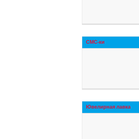
СМС-ки
Ювелирная лавка