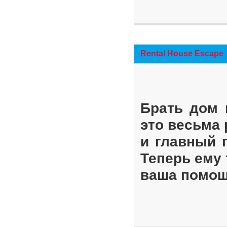
Rental House Escape
Брать дом 
это весьма
и главный 
Теперь ему 
ваша помощ