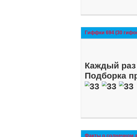
Гиффки 694 (30 гифо
Каждый раз 
Подборка п
Факты о солнечном 