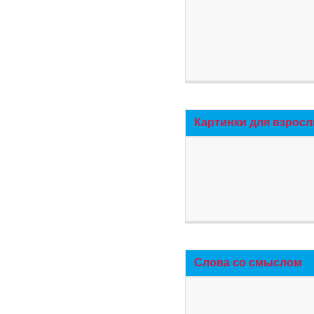
Картинки для взросл
Слова со смыслом