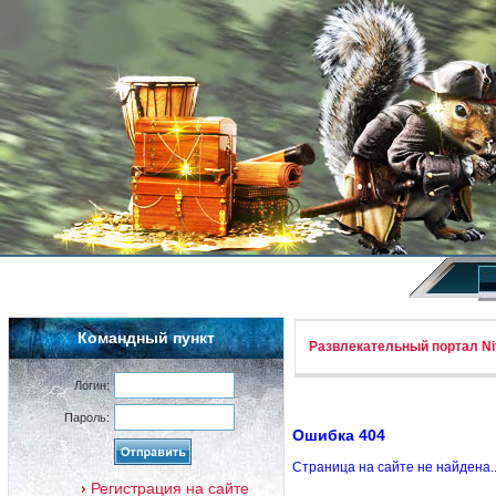
Командный пункт
Развлекательный портал Nif
Логин:
Пароль:
Ошибка 404
Страница на сайте не найдена.
Регистрация на сайте