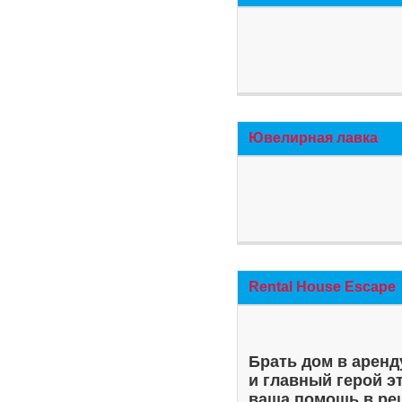
Ювелирная лавка
Rental House Escape
Брать дом в аренд
и главный герой э
ваша помощь в ре