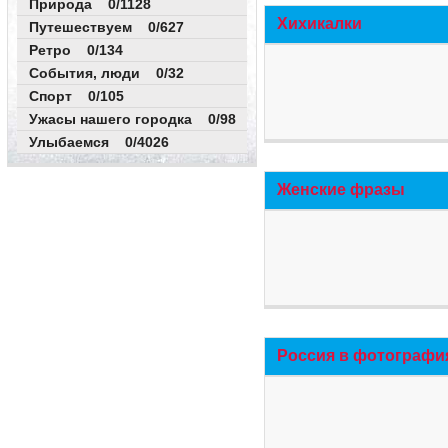
Природа 0/1128
Хихикалки
Путешествуем 0/627
Ретро 0/134
События, люди 0/32
Спорт 0/105
Ужасы нашего городка 0/98
Улыбаемся 0/4026
Женские фразы
Россия в фотографи