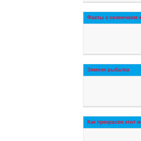
Факты о солнечном 
Зимняя рыбалка
Как прекрасен этот 