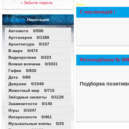
Забыли пароль
New!
С масленицей !
Навигация
Автомото 0/506
Артгалерея 0/1388
Архитектура 0/107
В мире 0/474
Видеоролики 0/223
Фотоподборка № 999 
Всякая всячина 0/3031
Гифки 0/830
Дата 0/89
Подборка позитивн
Девушки 0/1548
Животный мир 0/715
Звёздные засветы 0/1128
Знаменитости 0/140
Игры 0/1047
Интересности 0/461
Музыкальные клипы 0/25