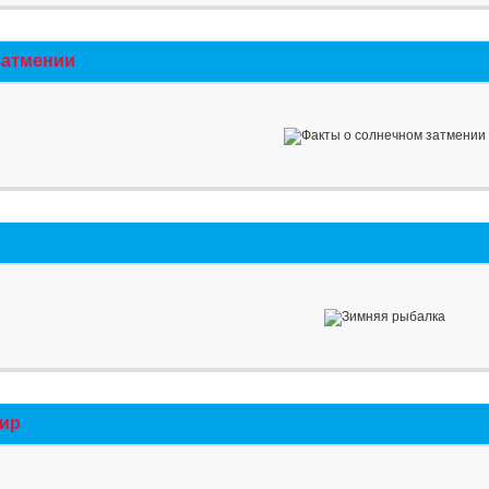
затмении
мир