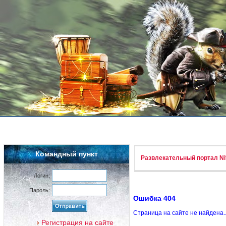
Командный пункт
Развлекательный портал Nif
Логин:
Пароль:
Ошибка 404
Страница на сайте не найдена.
Регистрация на сайте