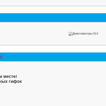
к)
м месте!
ных гифок