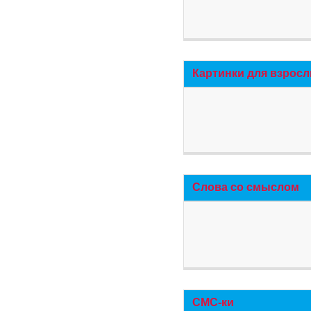
Картинки для взросл
Слова со смыслом
СМС-ки