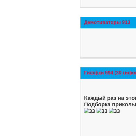
Демотиваторы 913
Гиффки 694 (30 гифо
Каждый раз на это
Подборка приколь