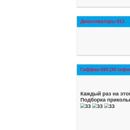
Демотиваторы 913
Гиффки 694 (30 гифо
Каждый раз на это
Подборка приколь