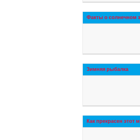
Факты о солнечном 
Зимняя рыбалка
Как прекрасен этот 