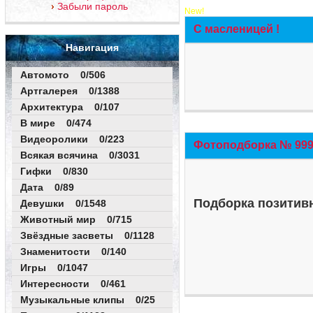
Забыли пароль
New!
С масленицей !
Навигация
Автомото 0/506
Артгалерея 0/1388
Архитектура 0/107
В мире 0/474
Видеоролики 0/223
Фотоподборка № 999 
Всякая всячина 0/3031
Гифки 0/830
Дата 0/89
Подборка позитивн
Девушки 0/1548
Животный мир 0/715
Звёздные засветы 0/1128
Знаменитости 0/140
Игры 0/1047
Интересности 0/461
Музыкальные клипы 0/25