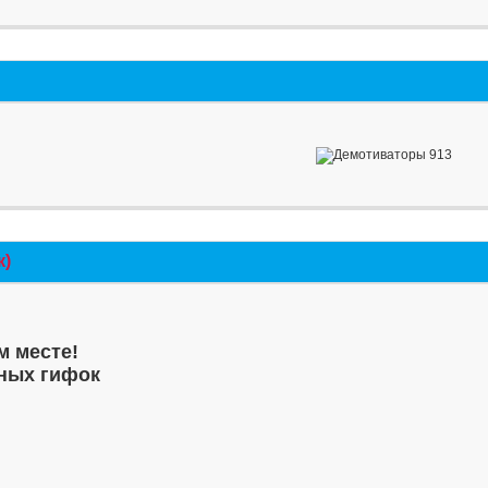
к)
м месте!
ных гифок