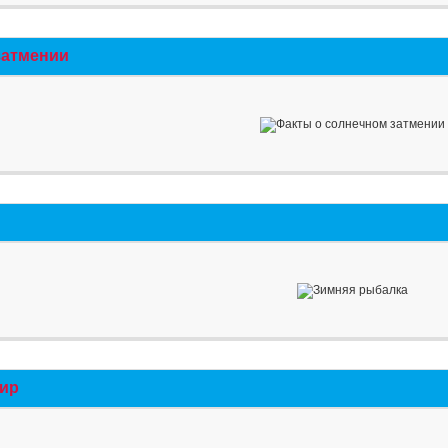
затмении
мир