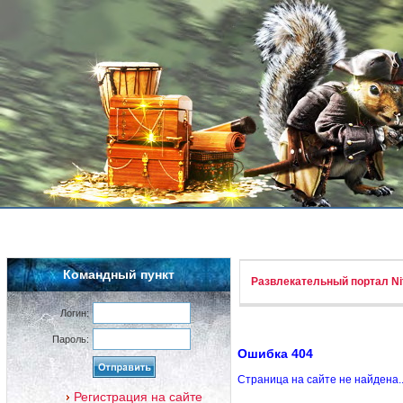
Командный пункт
Развлекательный портал Nif
Логин:
Пароль:
Ошибка 404
Страница на сайте не найдена.
Регистрация на сайте