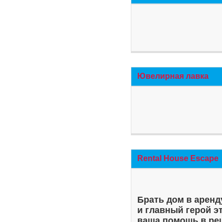
Ювелирная лавка
Rental House Escape
Брать дом в аренд
и главный герой э
ваша помощь в ре