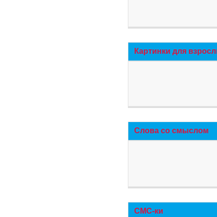
Картинки для взросл
Слова со смыслом
СМС-ки