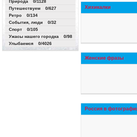
Природа 0/1128
Хихикалки
Путешествуем 0/627
Ретро 0/134
События, люди 0/32
Спорт 0/105
Ужасы нашего городка 0/98
Улыбаемся 0/4026
Женские фразы
Россия в фотографи