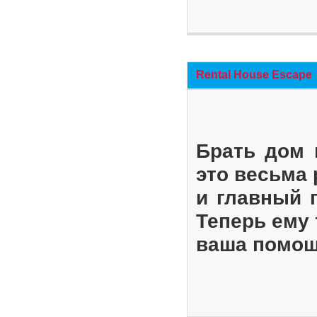
Rental House Escape
Брать дом 
это весьма
и главный 
Теперь ему 
ваша помощ