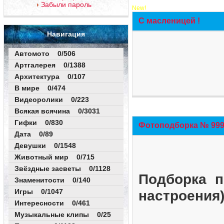
Забыли пароль
New!
С масленицей !
Навигация
Автомото 0/506
Артгалерея 0/1388
Архитектура 0/107
В мире 0/474
Видеоролики 0/223
Всякая всячина 0/3031
Гифки 0/830
Фотоподборка № 999 
Дата 0/89
Девушки 0/1548
Животный мир 0/715
Звёздные засветы 0/1128
Подборка п
Знаменитости 0/140
Игры 0/1047
настроения
Интересности 0/461
Музыкальные клипы 0/25