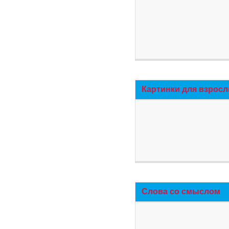
Картинки для взросл
Слова со смыслом