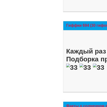
Гиффки 694 (30 гифо
Каждый раз 
Подборка п
Факты о солнечном 