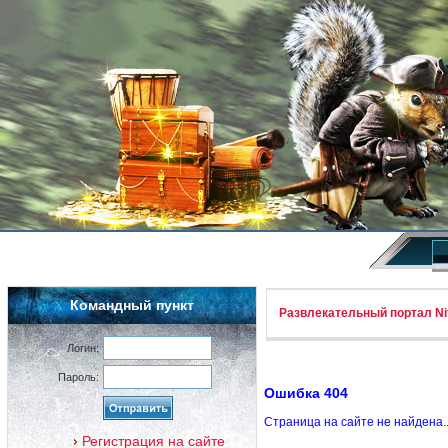
Командный пункт
Развлекательный портал Nif
Логин:
Пароль:
Ошибка 404
Страница на сайте не найдена.
Регистрация на сайте