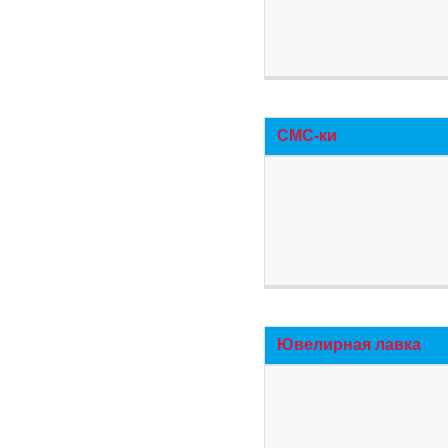
СМС-ки
Ювелирная лавка