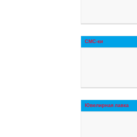
СМС-ки
Ювелирная лавка