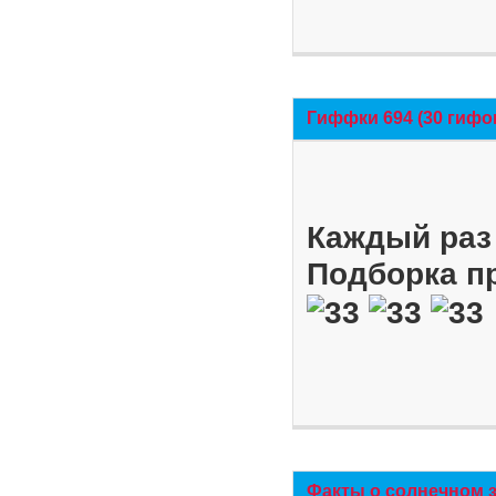
Гиффки 694 (30 гифо
Каждый раз 
Подборка п
Факты о солнечном 