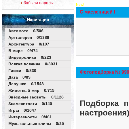
Забыли пароль
New!
С масленицей !
Навигация
Автомото 0/506
Артгалерея 0/1388
Архитектура 0/107
В мире 0/474
Видеоролики 0/223
Всякая всячина 0/3031
Гифки 0/830
Фотоподборка № 999 
Дата 0/89
Девушки 0/1548
Животный мир 0/715
Звёздные засветы 0/1128
Подборка п
Знаменитости 0/140
Игры 0/1047
настроения
Интересности 0/461
Музыкальные клипы 0/25