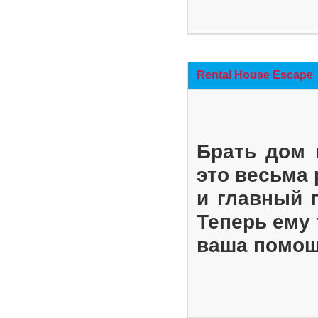
Rental House Escape
Брать дом 
это весьма
и главный 
Теперь ему 
ваша помощ