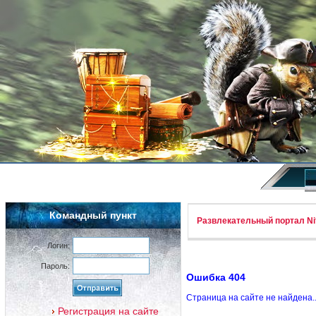
Командный пункт
Развлекательный портал Nif
Логин:
Пароль:
Ошибка 404
Страница на сайте не найдена.
Регистрация на сайте