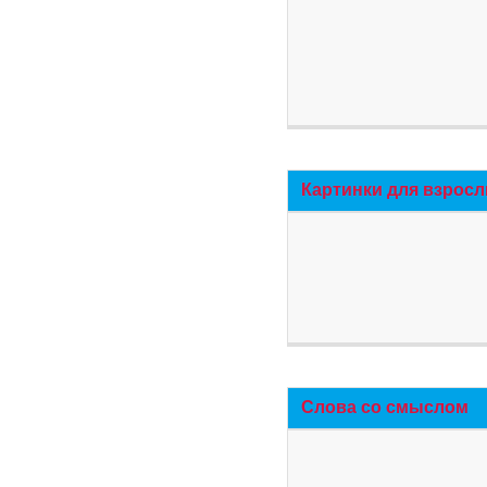
Картинки для взросл
Слова со смыслом