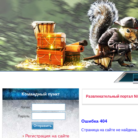
Командный пункт
Развлекательный портал Nif
Логин:
Пароль:
Ошибка 404
Страница на сайте не найдена.
Регистрация на сайте