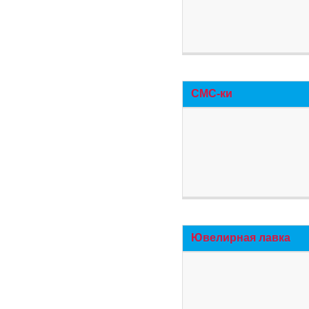
СМС-ки
Ювелирная лавка