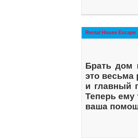
Rental House Escape
Брать дом 
это весьма
и главный 
Теперь ему 
ваша помощ