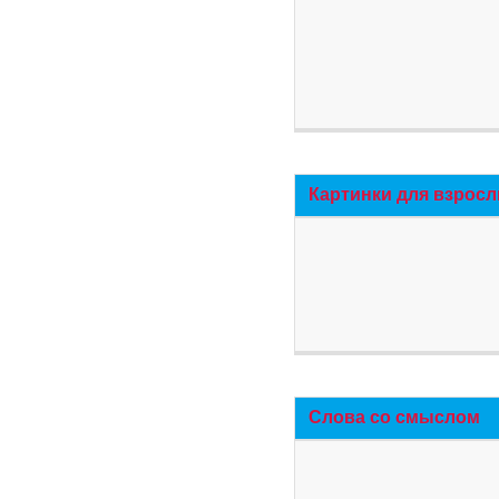
Картинки для взросл
Слова со смыслом