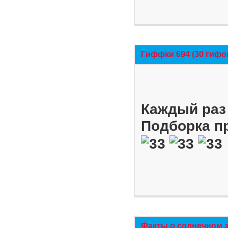
Гиффки 694 (30 гифо
Каждый раз 
Подборка п
Факты о солнечном 