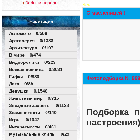
Забыли пароль
New!
С масленицей !
Навигация
Автомото 0/506
Артгалерея 0/1388
Архитектура 0/107
В мире 0/474
Видеоролики 0/223
Всякая всячина 0/3031
Гифки 0/830
Фотоподборка № 999 
Дата 0/89
Девушки 0/1548
Животный мир 0/715
Звёздные засветы 0/1128
Подборка п
Знаменитости 0/140
Игры 0/1047
настроения
Интересности 0/461
Музыкальные клипы 0/25