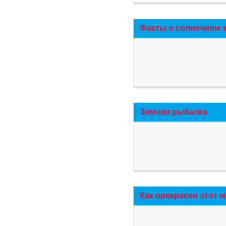
Факты о солнечном 
Зимняя рыбалка
Как прекрасен этот 