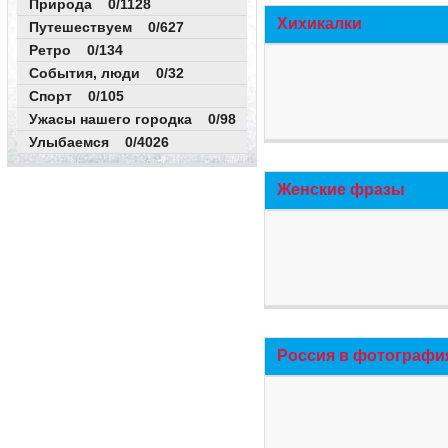
Природа 0/1128
Хихикалки
Путешествуем 0/627
Ретро 0/134
События, люди 0/32
Спорт 0/105
Ужасы нашего городка 0/98
Улыбаемся 0/4026
Женские фразы
Россия в фотографи