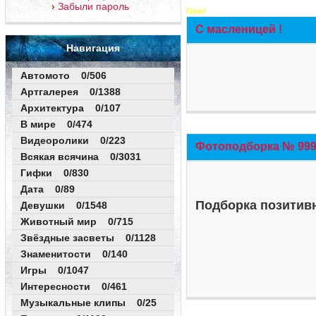
Забыли пароль
New!
С масленицей !
Навигация
Автомото 0/506
Артгалерея 0/1388
Архитектура 0/107
В мире 0/474
Видеоролики 0/223
Фотоподборка № 999 
Всякая всячина 0/3031
Гифки 0/830
Дата 0/89
Подборка позитивн
Девушки 0/1548
Животный мир 0/715
Звёздные засветы 0/1128
Знаменитости 0/140
Игры 0/1047
Интересности 0/461
Музыкальные клипы 0/25