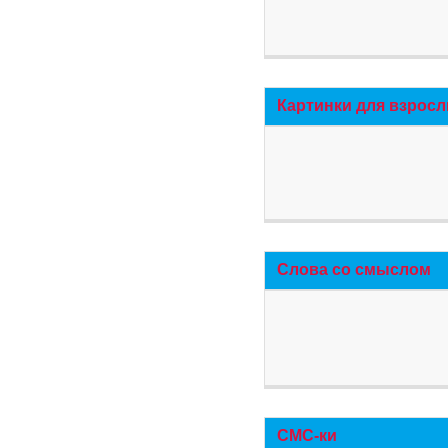
Картинки для взросл
Слова со смыслом
СМС-ки