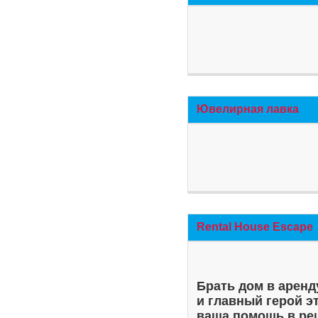
Ювелирная лавка
Rental House Escape
Брать дом в аренд
и главный герой э
ваша помощь в ре