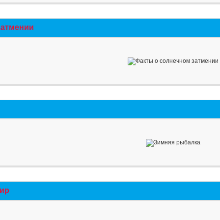
затмении
мир