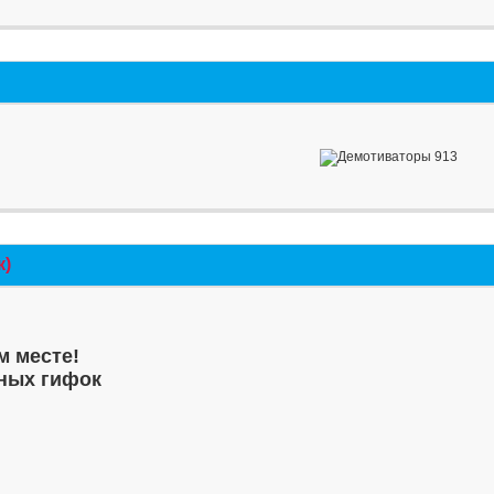
к)
м месте!
ных гифок