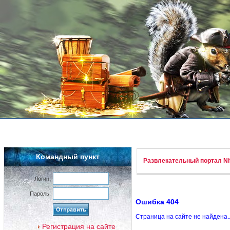
Командный пункт
Развлекательный портал Nif
Логин:
Пароль:
Ошибка 404
Страница на сайте не найдена.
Регистрация на сайте