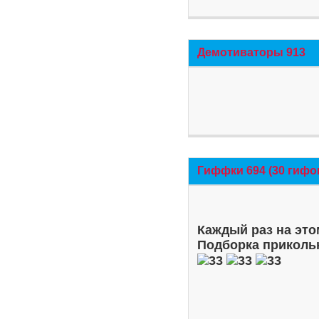
Демотиваторы 913
Гиффки 694 (30 гифо
Каждый раз на это
Подборка приколь