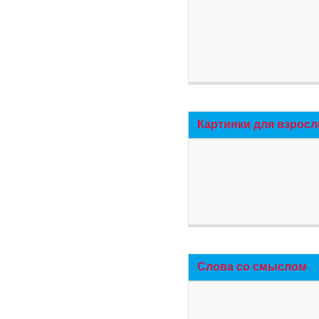
Картинки для взросл
Слова со смыслом