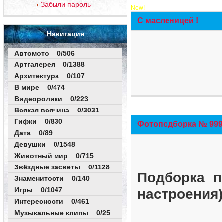
Забыли пароль
New!
С масленицей !
Навигация
Автомото 0/506
Артгалерея 0/1388
Архитектура 0/107
В мире 0/474
Видеоролики 0/223
Всякая всячина 0/3031
Гифки 0/830
Фотоподборка № 999 
Дата 0/89
Девушки 0/1548
Животный мир 0/715
Звёздные засветы 0/1128
Подборка п
Знаменитости 0/140
Игры 0/1047
настроения
Интересности 0/461
Музыкальные клипы 0/25