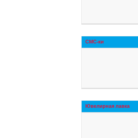
СМС-ки
Ювелирная лавка