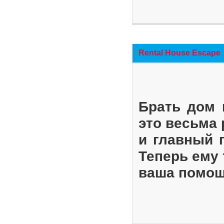
Rental House Escape
Брать дом 
это весьма
и главный 
Теперь ему 
ваша помощ