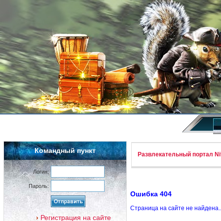
Командный пункт
Развлекательный портал Nif
Логин:
Пароль:
Ошибка 404
Страница на сайте не найдена.
Регистрация на сайте