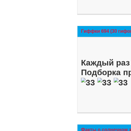
Гиффки 694 (30 гифо
Каждый раз 
Подборка п
Факты о солнечном 