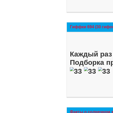
Гиффки 694 (30 гифо
Каждый раз 
Подборка п
Факты о солнечном 