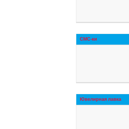
СМС-ки
Ювелирная лавка