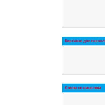
Картинки для взросл
Слова со смыслом