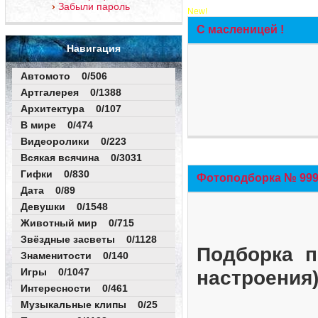
Забыли пароль
New!
С масленицей !
Навигация
Автомото 0/506
Артгалерея 0/1388
Архитектура 0/107
В мире 0/474
Видеоролики 0/223
Всякая всячина 0/3031
Гифки 0/830
Фотоподборка № 999 
Дата 0/89
Девушки 0/1548
Животный мир 0/715
Звёздные засветы 0/1128
Подборка п
Знаменитости 0/140
Игры 0/1047
настроения
Интересности 0/461
Музыкальные клипы 0/25