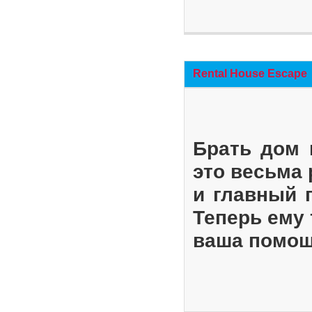
Rental House Escape
Брать дом 
это весьма
и главный 
Теперь ему 
ваша помощ