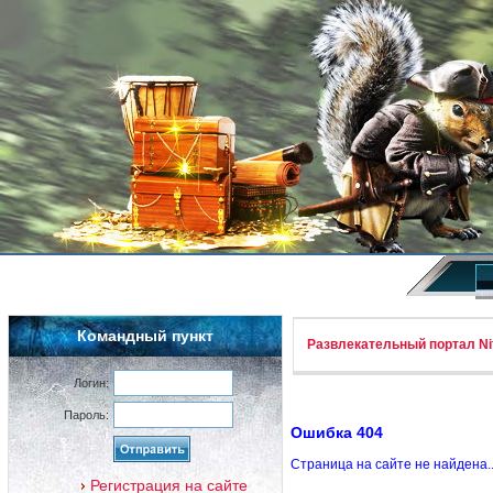
Командный пункт
Развлекательный портал Nif
Логин:
Пароль:
Ошибка 404
Страница на сайте не найдена.
Регистрация на сайте