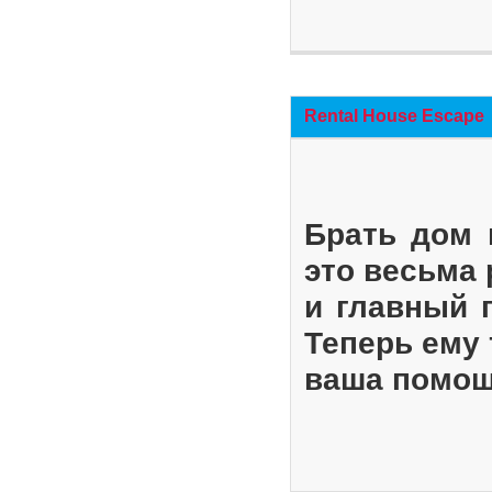
Rental House Escape
Брать дом 
это весьма
и главный 
Теперь ему 
ваша помощ