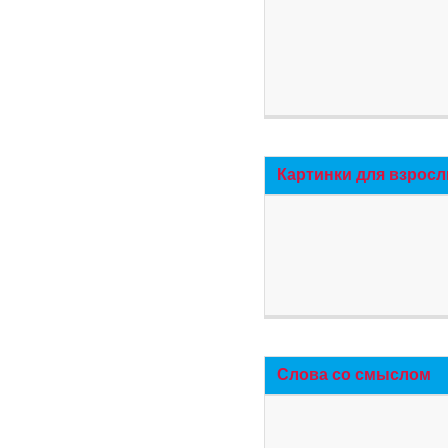
Картинки для взросл
Слова со смыслом