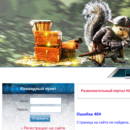
Командный пункт
Развлекательный портал Nif
Логин:
Пароль:
Ошибка 404
Страница на сайте не найдена.
Регистрация на сайте