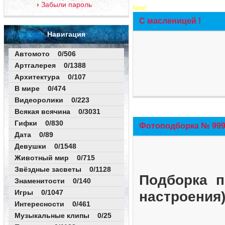
Забыли пароль
New!
С масленицей !
Навигация
Автомото 0/506
Артгалерея 0/1388
Архитектура 0/107
В мире 0/474
Видеоролики 0/223
Всякая всячина 0/3031
Гифки 0/830
Фотоподборка № 999 
Дата 0/89
Девушки 0/1548
Животный мир 0/715
Звёздные засветы 0/1128
Подборка п
Знаменитости 0/140
Игры 0/1047
настроения
Интересности 0/461
Музыкальные клипы 0/25