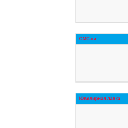
СМС-ки
Ювелирная лавка