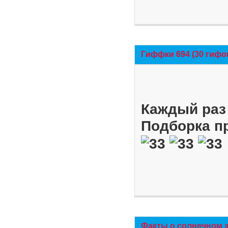
Гиффки 694 (30 гифо
Каждый раз 
Подборка п
Факты о солнечном 