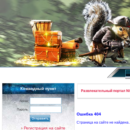
Командный пункт
Развлекательный портал Nif
Логин:
Пароль:
Ошибка 404
Страница на сайте не найдена.
Регистрация на сайте