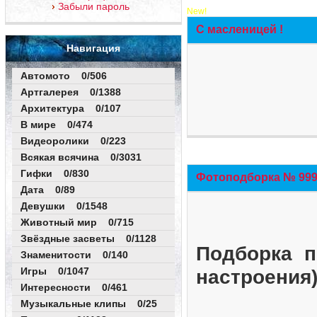
Забыли пароль
New!
С масленицей !
Навигация
Автомото 0/506
Артгалерея 0/1388
Архитектура 0/107
В мире 0/474
Видеоролики 0/223
Всякая всячина 0/3031
Гифки 0/830
Фотоподборка № 999 
Дата 0/89
Девушки 0/1548
Животный мир 0/715
Звёздные засветы 0/1128
Подборка п
Знаменитости 0/140
Игры 0/1047
настроения
Интересности 0/461
Музыкальные клипы 0/25