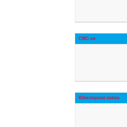
СМС-ки
Ювелирная лавка