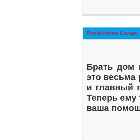
Rental House Escape
Брать дом 
это весьма
и главный 
Теперь ему 
ваша помощ