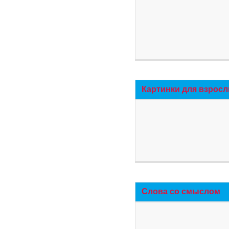
Картинки для взросл
Слова со смыслом