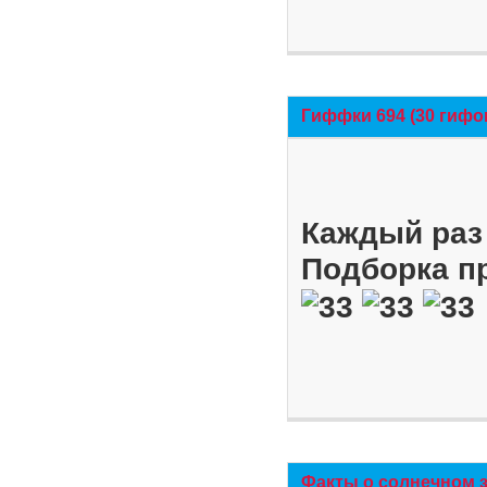
Гиффки 694 (30 гифо
Каждый раз 
Подборка п
Факты о солнечном 