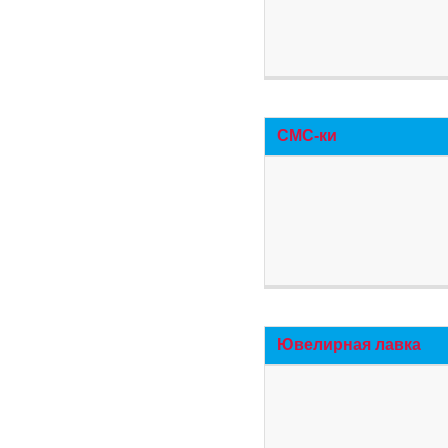
СМС-ки
Ювелирная лавка