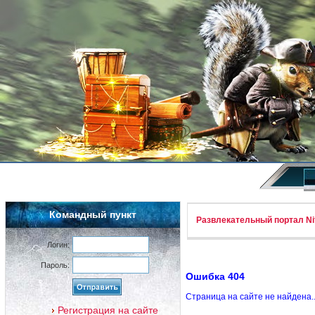
Командный пункт
Развлекательный портал Nif
Логин:
Пароль:
Ошибка 404
Страница на сайте не найдена.
Регистрация на сайте