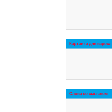
Картинки для взросл
Слова со смыслом