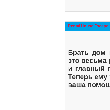
Rental House Escape
Брать дом 
это весьма
и главный 
Теперь ему 
ваша помощ