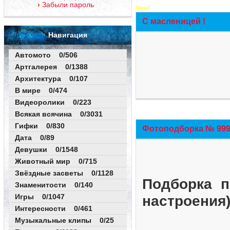
Забыли пароль
New!
С масленицей !
Навигация
Автомото 0/506
Артгалерея 0/1388
Архитектура 0/107
В мире 0/474
Видеоролики 0/223
Всякая всячина 0/3031
Гифки 0/830
Фотоподборка № 999 
Дата 0/89
Девушки 0/1548
Животный мир 0/715
Звёздные засветы 0/1128
Подборка п
Знаменитости 0/140
Игры 0/1047
настроения
Интересности 0/461
Музыкальные клипы 0/25