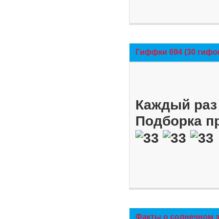
Гиффки 694 (30 гифо
Каждый раз 
Подборка п
Факты о солнечном 