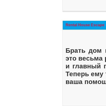
Rental House Escape
Брать дом 
это весьма
и главный 
Теперь ему 
ваша помощ