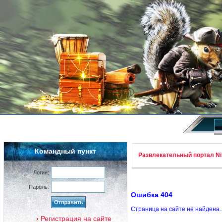
Командный пункт
Развлекательный портал Nif
Логин:
Пароль:
Ошибка 404
Страница на сайте не найдена.
Регистрация на сайте