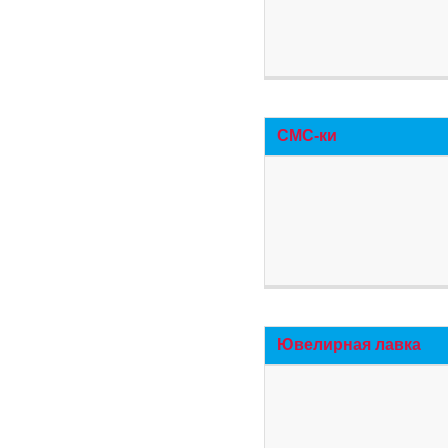
СМС-ки
Ювелирная лавка