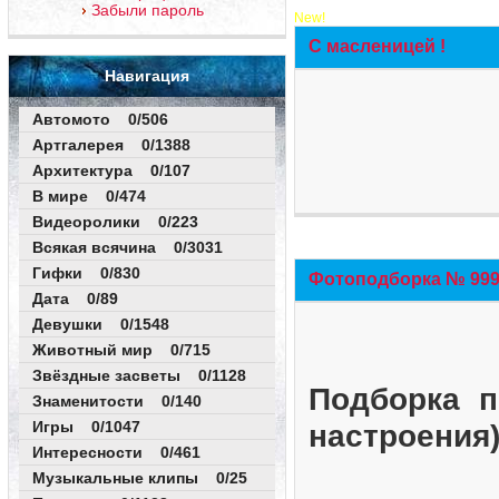
Забыли пароль
New!
С масленицей !
Навигация
Автомото 0/506
Артгалерея 0/1388
Архитектура 0/107
В мире 0/474
Видеоролики 0/223
Всякая всячина 0/3031
Гифки 0/830
Фотоподборка № 999 
Дата 0/89
Девушки 0/1548
Животный мир 0/715
Звёздные засветы 0/1128
Подборка п
Знаменитости 0/140
Игры 0/1047
настроения
Интересности 0/461
Музыкальные клипы 0/25