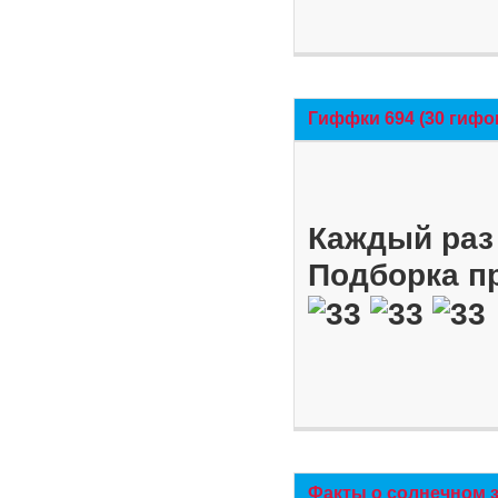
Гиффки 694 (30 гифо
Каждый раз 
Подборка п
Факты о солнечном 