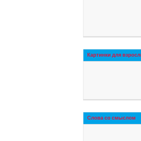
Картинки для взросл
Слова со смыслом