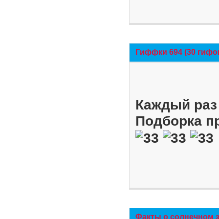
Гиффки 694 (30 гифо
Каждый раз 
Подборка п
Факты о солнечном 