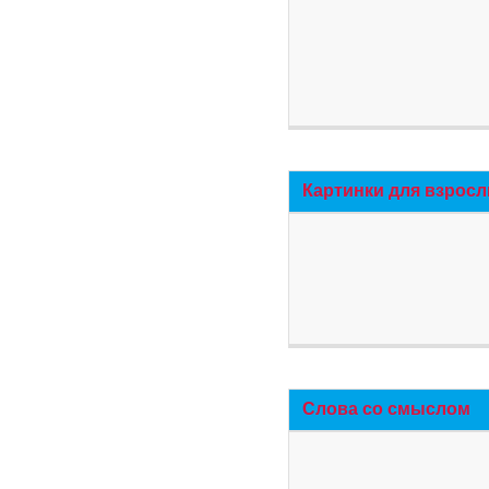
Картинки для взросл
Слова со смыслом