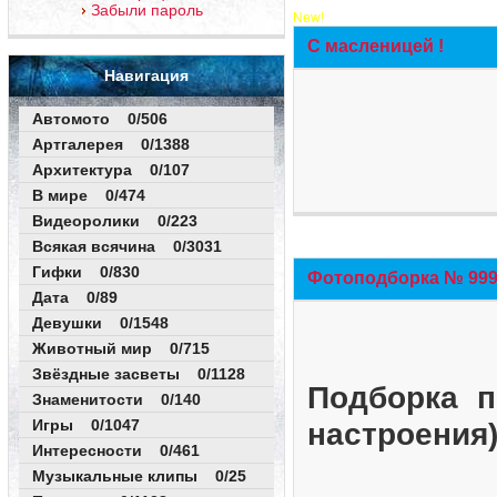
Забыли пароль
New!
С масленицей !
Навигация
Автомото 0/506
Артгалерея 0/1388
Архитектура 0/107
В мире 0/474
Видеоролики 0/223
Всякая всячина 0/3031
Гифки 0/830
Фотоподборка № 999 
Дата 0/89
Девушки 0/1548
Животный мир 0/715
Звёздные засветы 0/1128
Подборка п
Знаменитости 0/140
Игры 0/1047
настроения
Интересности 0/461
Музыкальные клипы 0/25