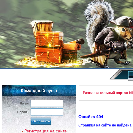
Командный пункт
Развлекательный портал Nif
Логин:
Пароль:
Ошибка 404
Страница на сайте не найдена.
Регистрация на сайте