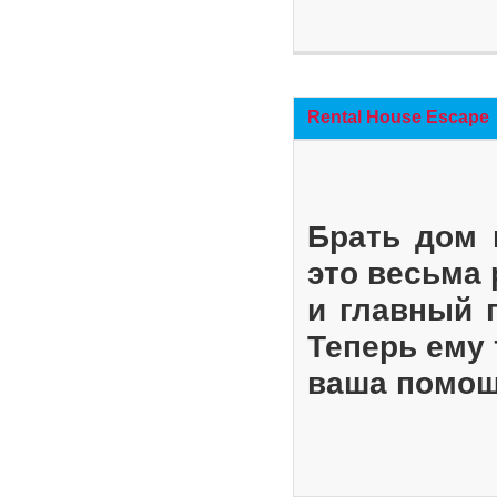
Rental House Escape
Брать дом 
это весьма
и главный 
Теперь ему 
ваша помощ