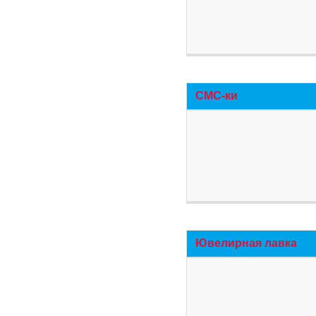
СМС-ки
Ювелирная лавка