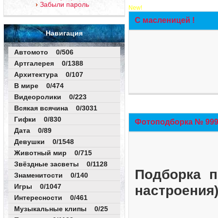
Забыли пароль
New!
С масленицей !
Навигация
Автомото 0/506
Артгалерея 0/1388
Архитектура 0/107
В мире 0/474
Видеоролики 0/223
Всякая всячина 0/3031
Гифки 0/830
Фотоподборка № 999 
Дата 0/89
Девушки 0/1548
Животный мир 0/715
Звёздные засветы 0/1128
Подборка п
Знаменитости 0/140
Игры 0/1047
настроения
Интересности 0/461
Музыкальные клипы 0/25