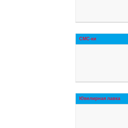
СМС-ки
Ювелирная лавка