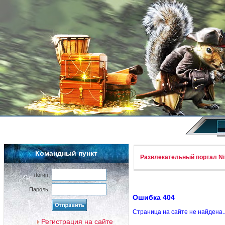
Командный пункт
Развлекательный портал Nif
Логин:
Пароль:
Ошибка 404
Страница на сайте не найдена.
Регистрация на сайте