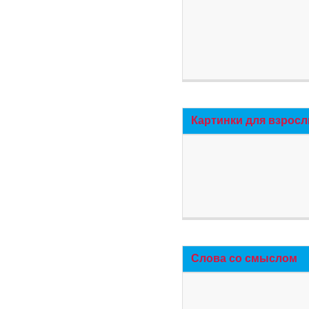
Картинки для взросл
Слова со смыслом