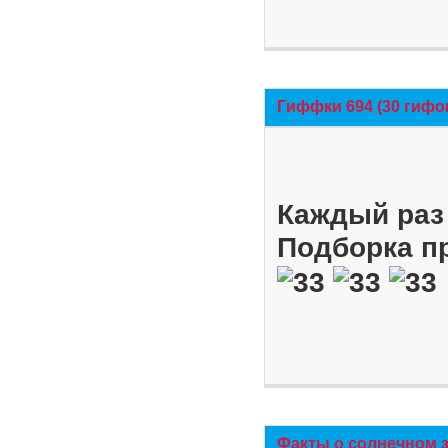
Гиффки 694 (30 гифо
Каждый раз 
Подборка п
Факты о солнечном 