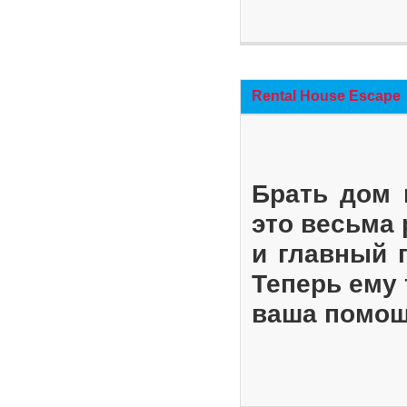
Rental House Escape
Брать дом 
это весьма
и главный 
Теперь ему 
ваша помощ