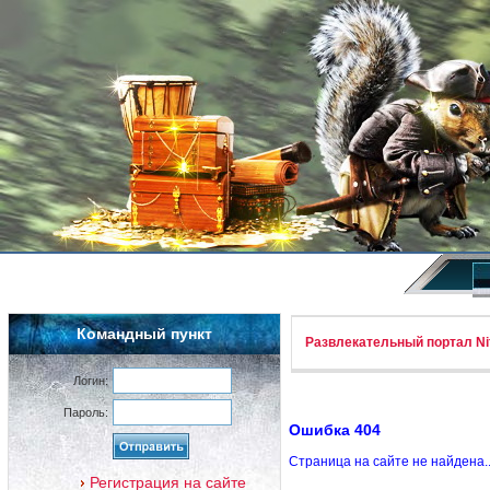
Командный пункт
Развлекательный портал Nif
Логин:
Пароль:
Ошибка 404
Страница на сайте не найдена.
Регистрация на сайте