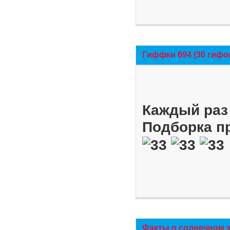
Гиффки 694 (30 гифо
Каждый раз 
Подборка п
Факты о солнечном 