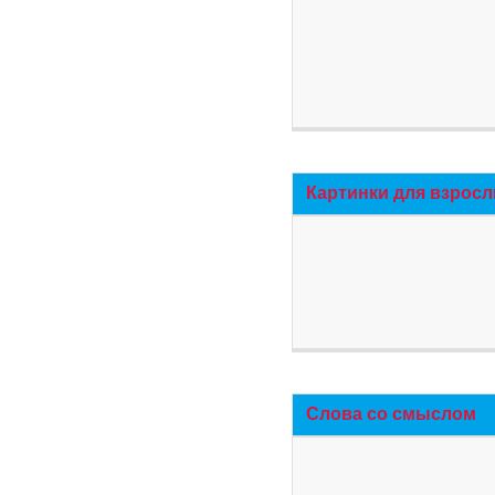
Картинки для взросл
Слова со смыслом