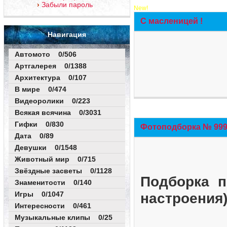
Забыли пароль
New!
С масленицей !
Навигация
Автомото 0/506
Артгалерея 0/1388
Архитектура 0/107
В мире 0/474
Видеоролики 0/223
Всякая всячина 0/3031
Гифки 0/830
Фотоподборка № 999 
Дата 0/89
Девушки 0/1548
Животный мир 0/715
Звёздные засветы 0/1128
Подборка п
Знаменитости 0/140
Игры 0/1047
настроения
Интересности 0/461
Музыкальные клипы 0/25