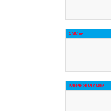
СМС-ки
Ювелирная лавка