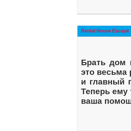
Rental House Escape
Брать дом 
это весьма
и главный 
Теперь ему 
ваша помощ