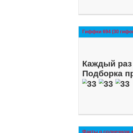
Гиффки 694 (30 гифо
Каждый раз 
Подборка п
Факты о солнечном 