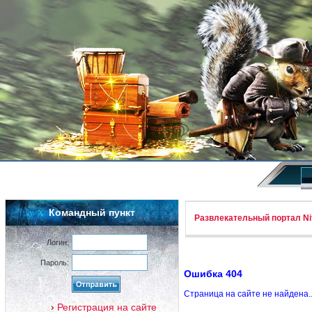
Командный пункт
Развлекательный портал Nif
Логин:
Пароль:
Ошибка 404
Страница на сайте не найдена.
Регистрация на сайте