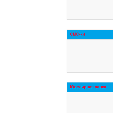
СМС-ки
Ювелирная лавка