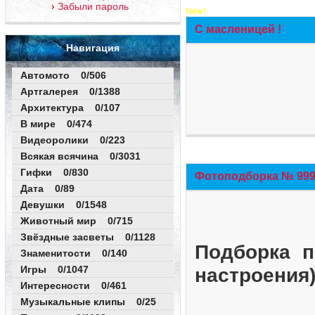
Забыли пароль
New!
С масленицей !
Навигация
Автомото 0/506
Артгалерея 0/1388
Архитектура 0/107
В мире 0/474
Видеоролики 0/223
Всякая всячина 0/3031
Гифки 0/830
Фотоподборка № 999 
Дата 0/89
Девушки 0/1548
Животный мир 0/715
Звёздные засветы 0/1128
Подборка п
Знаменитости 0/140
Игры 0/1047
настроения
Интересности 0/461
Музыкальные клипы 0/25