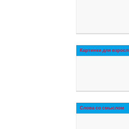
Картинки для взросл
Слова со смыслом