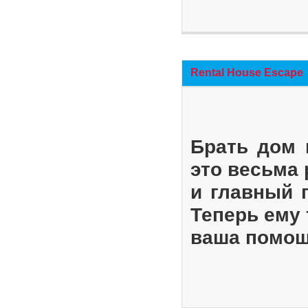
Rental House Escape
Брать дом 
это весьма
и главный 
Теперь ему 
ваша помощ