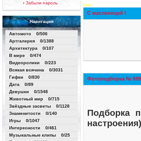
Забыли пароль
New!
С масленицей !
Навигация
Автомото 0/506
Артгалерея 0/1388
Архитектура 0/107
В мире 0/474
Видеоролики 0/223
Всякая всячина 0/3031
Гифки 0/830
Фотоподборка № 999 
Дата 0/89
Девушки 0/1548
Животный мир 0/715
Звёздные засветы 0/1128
Подборка п
Знаменитости 0/140
Игры 0/1047
настроения
Интересности 0/461
Музыкальные клипы 0/25