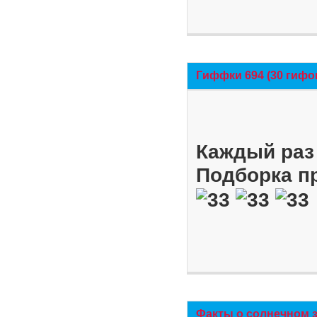
Гиффки 694 (30 гифо
Каждый раз 
Подборка п
Факты о солнечном 