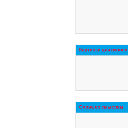
Картинки для взросл
Слова со смыслом