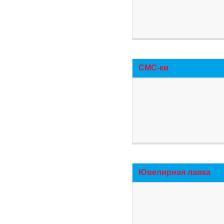
СМС-ки
Ювелирная лавка