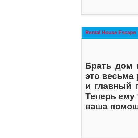
Rental House Escape
Брать дом 
это весьма
и главный 
Теперь ему 
ваша помощ