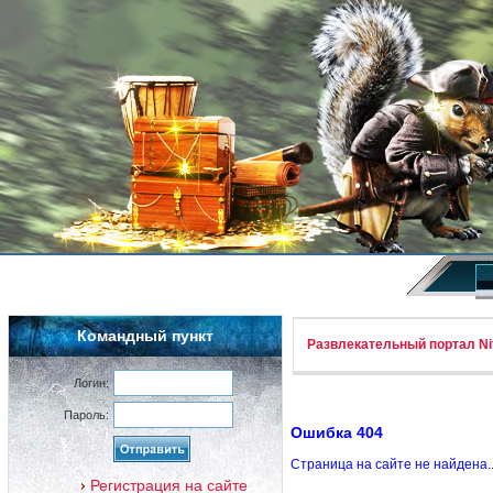
Командный пункт
Развлекательный портал Nif
Логин:
Пароль:
Ошибка 404
Страница на сайте не найдена.
Регистрация на сайте