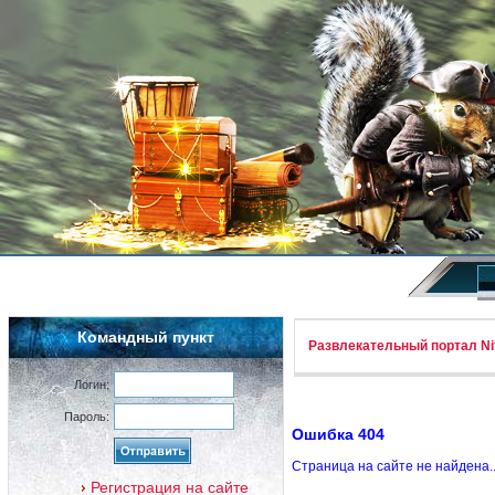
Командный пункт
Развлекательный портал Nif
Логин:
Пароль:
Ошибка 404
Страница на сайте не найдена.
Регистрация на сайте