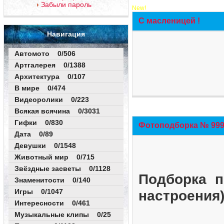
Забыли пароль
New!
С масленицей !
Навигация
Автомото 0/506
Артгалерея 0/1388
Архитектура 0/107
В мире 0/474
Видеоролики 0/223
Всякая всячина 0/3031
Гифки 0/830
Фотоподборка № 999 
Дата 0/89
Девушки 0/1548
Животный мир 0/715
Звёздные засветы 0/1128
Подборка п
Знаменитости 0/140
Игры 0/1047
настроения
Интересности 0/461
Музыкальные клипы 0/25