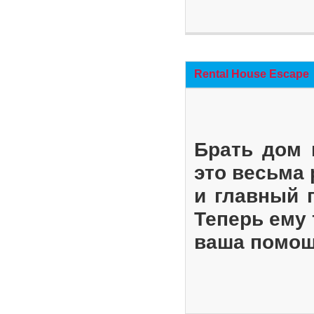
Rental House Escape
Брать дом 
это весьма
и главный 
Теперь ему 
ваша помощ