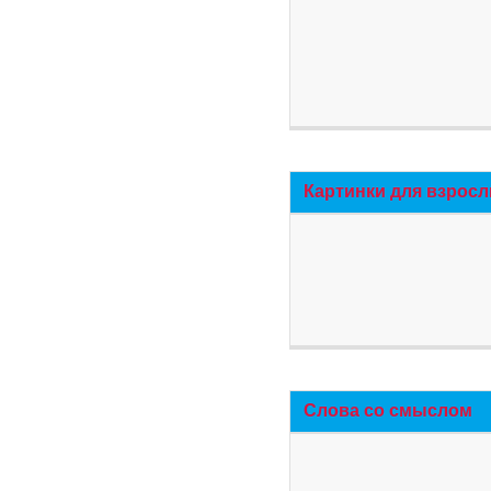
Картинки для взросл
Слова со смыслом