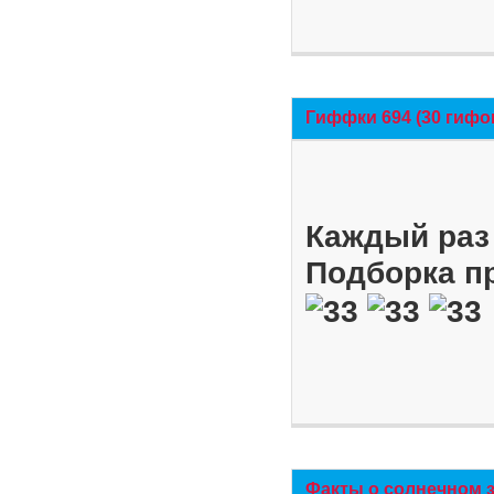
Гиффки 694 (30 гифо
Каждый раз 
Подборка п
Факты о солнечном 