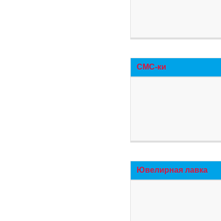
СМС-ки
Ювелирная лавка