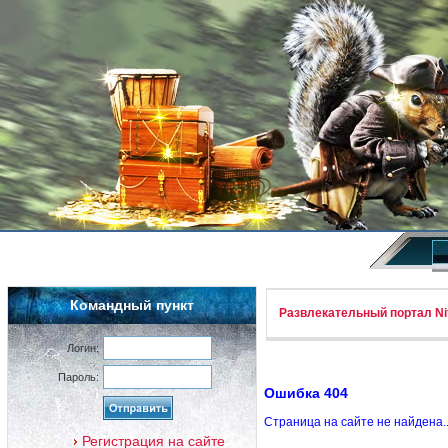
Командный пункт
Развлекательный портал Nif
Логин:
Пароль:
Ошибка 404
Страница на сайте не найдена.
Регистрация на сайте