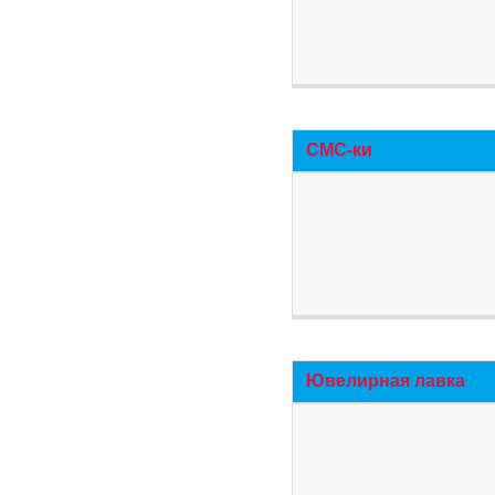
СМС-ки
Ювелирная лавка