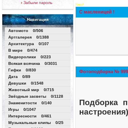
Забыли пароль
New!
С масленицей !
Навигация
Автомото 0/506
Артгалерея 0/1388
Архитектура 0/107
В мире 0/474
Видеоролики 0/223
Всякая всячина 0/3031
Гифки 0/830
Фотоподборка № 999 
Дата 0/89
Девушки 0/1548
Животный мир 0/715
Звёздные засветы 0/1128
Подборка п
Знаменитости 0/140
Игры 0/1047
настроения
Интересности 0/461
Музыкальные клипы 0/25