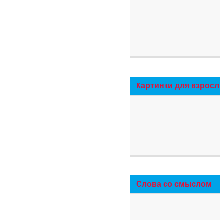
Картинки для взросл
Слова со смыслом