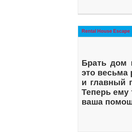
Rental House Escape
Брать дом 
это весьма
и главный 
Теперь ему 
ваша помощ