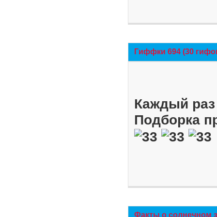
Гиффки 694 (30 гифо
Каждый раз 
Подборка п
Факты о солнечном 