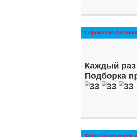
Гиффки 694 (30 гифо
Каждый раз 
Подборка п
Факты о солнечном 