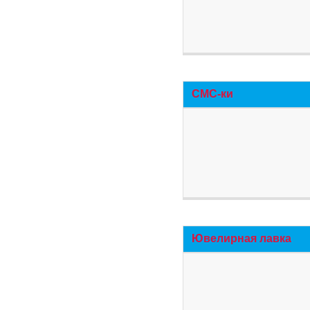
СМС-ки
Ювелирная лавка