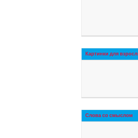
Картинки для взросл
Слова со смыслом