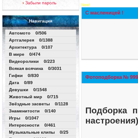
Забыли пароль
New!
С масленицей !
Навигация
Автомото 0/506
Артгалерея 0/1388
Архитектура 0/107
В мире 0/474
Видеоролики 0/223
Всякая всячина 0/3031
Гифки 0/830
Фотоподборка № 999 
Дата 0/89
Девушки 0/1548
Животный мир 0/715
Звёздные засветы 0/1128
Подборка п
Знаменитости 0/140
Игры 0/1047
настроения
Интересности 0/461
Музыкальные клипы 0/25