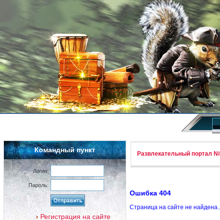
Командный пункт
Развлекательный портал Nif
Логин:
Пароль:
Ошибка 404
Страница на сайте не найдена.
Регистрация на сайте