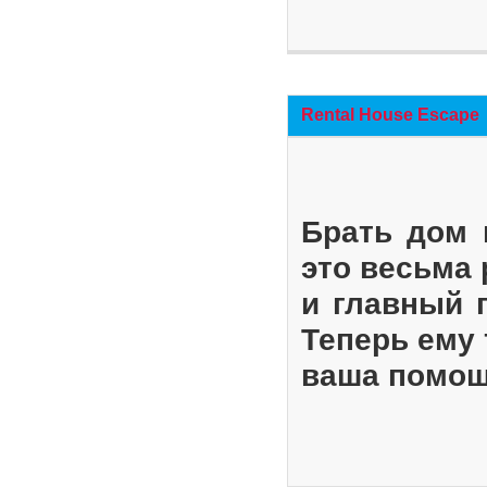
Rental House Escape
Брать дом 
это весьма
и главный 
Теперь ему 
ваша помощ