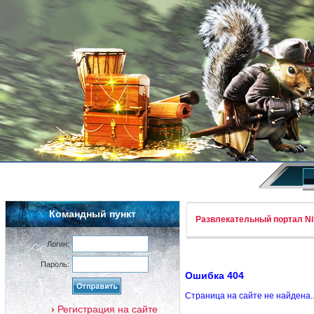
Командный пункт
Развлекательный портал Nif
Логин:
Пароль:
Ошибка 404
Страница на сайте не найдена.
Регистрация на сайте