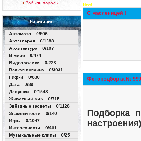
Забыли пароль
New!
С масленицей !
Навигация
Автомото 0/506
Артгалерея 0/1388
Архитектура 0/107
В мире 0/474
Видеоролики 0/223
Всякая всячина 0/3031
Гифки 0/830
Фотоподборка № 999 
Дата 0/89
Девушки 0/1548
Животный мир 0/715
Звёздные засветы 0/1128
Подборка п
Знаменитости 0/140
Игры 0/1047
настроения
Интересности 0/461
Музыкальные клипы 0/25