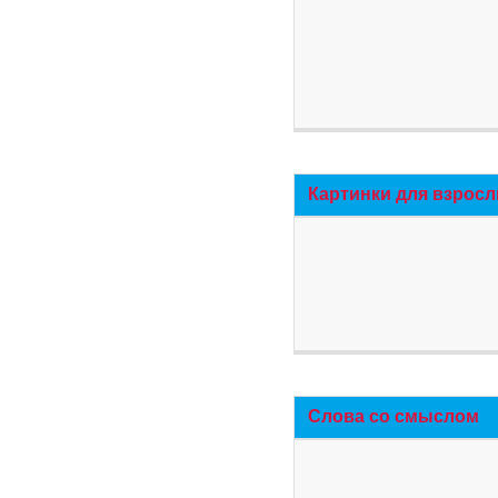
Картинки для взросл
Слова со смыслом