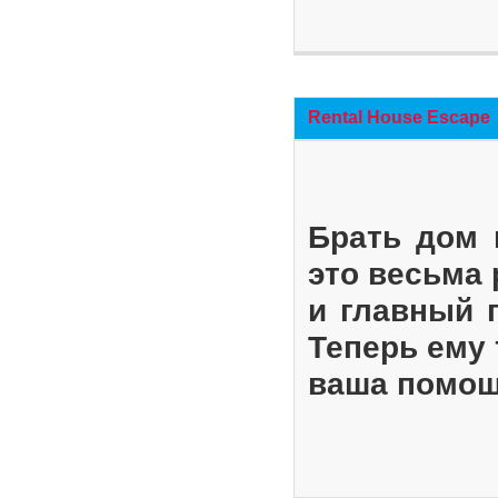
Rental House Escape
Брать дом 
это весьма
и главный 
Теперь ему 
ваша помощ