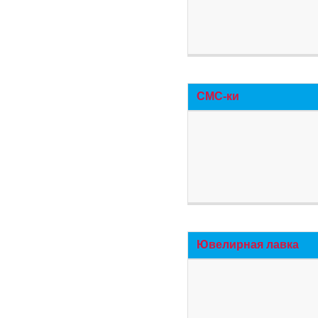
СМС-ки
Ювелирная лавка