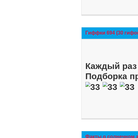
Гиффки 694 (30 гифо
Каждый раз 
Подборка п
Факты о солнечном 