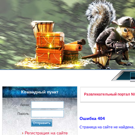
Командный пункт
Развлекательный портал Nif
Логин:
Пароль:
Ошибка 404
Страница на сайте не найдена.
Регистрация на сайте