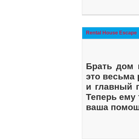
Rental House Escape
Брать дом 
это весьма
и главный 
Теперь ему 
ваша помощ