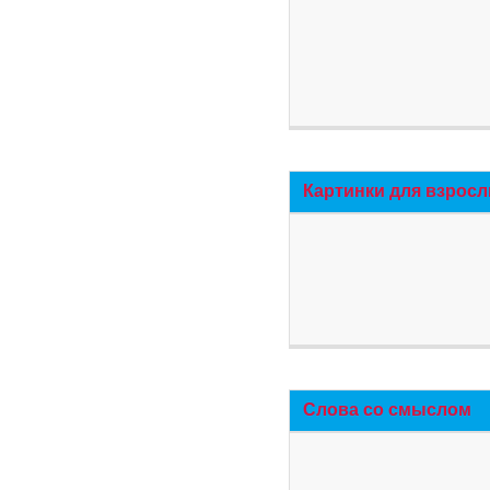
Картинки для взросл
Слова со смыслом