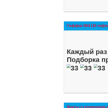
Гиффки 694 (30 гифо
Каждый раз 
Подборка п
Факты о солнечном 