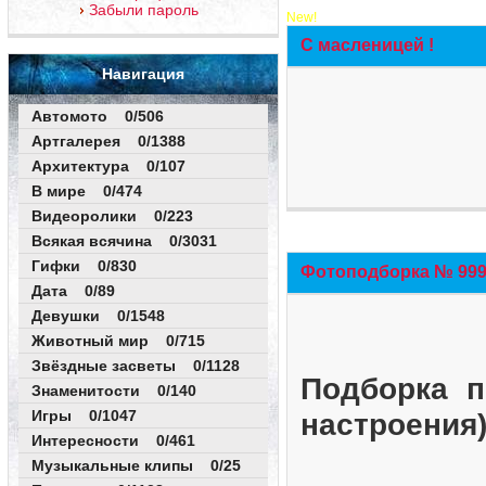
Забыли пароль
New!
С масленицей !
Навигация
Автомото 0/506
Артгалерея 0/1388
Архитектура 0/107
В мире 0/474
Видеоролики 0/223
Всякая всячина 0/3031
Гифки 0/830
Фотоподборка № 999 
Дата 0/89
Девушки 0/1548
Животный мир 0/715
Звёздные засветы 0/1128
Подборка п
Знаменитости 0/140
Игры 0/1047
настроения
Интересности 0/461
Музыкальные клипы 0/25