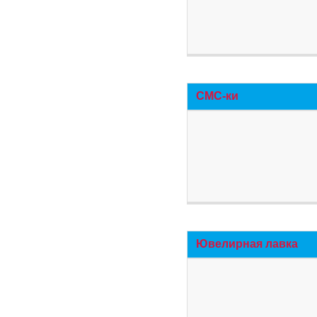
СМС-ки
Ювелирная лавка