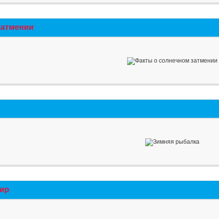
затмении
мир