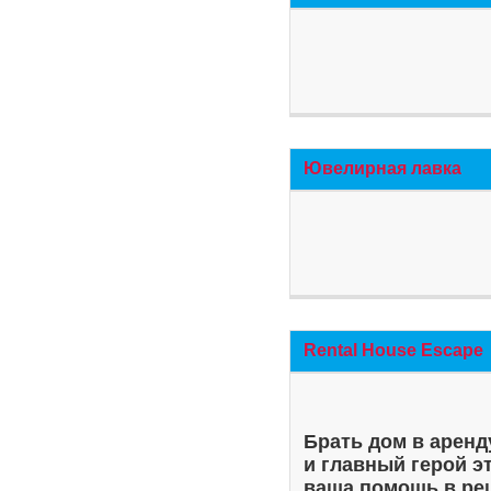
Ювелирная лавка
Rental House Escape
Брать дом в аренд
и главный герой э
ваша помощь в ре