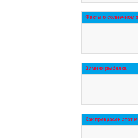
Факты о солнечном 
Зимняя рыбалка
Как прекрасен этот 