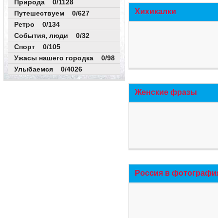
Природа 0/1128
Хихикалки
Путешествуем 0/627
Ретро 0/134
События, люди 0/32
Спорт 0/105
Ужасы нашего городка 0/98
Улыбаемся 0/4026
Женские фразы
Россия в фотографи