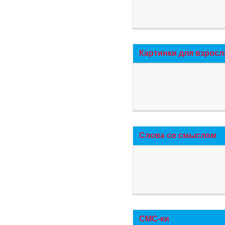
Картинки для взросл
Слова со смыслом
СМС-ки