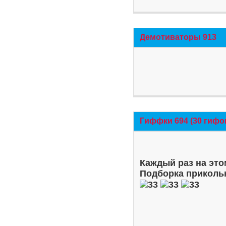
Демотиваторы 913
Гиффки 694 (30 гифо
Каждый раз на это
Подборка приколь