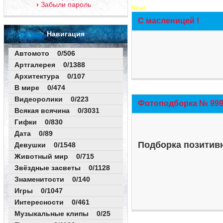
Забыли пароль
New!
С масленицей !
Навигация
Автомото 0/506
Артгалерея 0/1388
Архитектура 0/107
В мире 0/474
Видеоролики 0/223
Фотоподборка № 999 
Всякая всячина 0/3031
Гифки 0/830
Дата 0/89
Подборка позитивн
Девушки 0/1548
Животный мир 0/715
Звёздные засветы 0/1128
Знаменитости 0/140
Игры 0/1047
Интересности 0/461
Музыкальные клипы 0/25