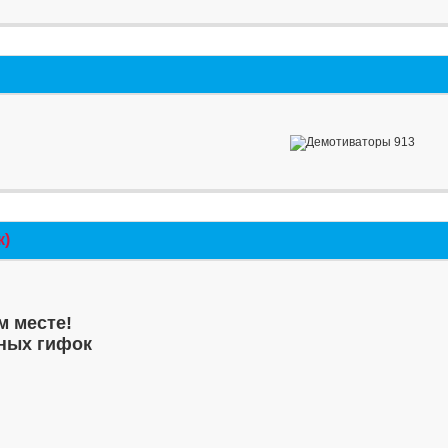
к)
м месте!
ных гифок