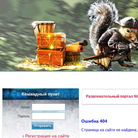
Командный пункт
Развлекательный портал Nif
Логин:
Пароль:
Ошибка 404
Страница на сайте не найдена.
Регистрация на сайте