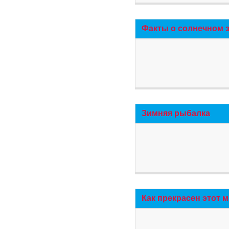
Факты о солнечном 
Зимняя рыбалка
Как прекрасен этот 