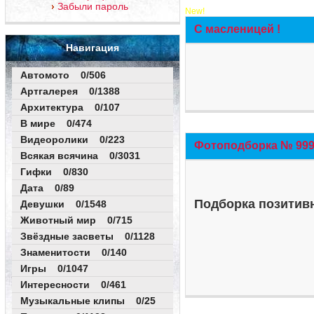
Забыли пароль
New!
С масленицей !
Навигация
Автомото 0/506
Артгалерея 0/1388
Архитектура 0/107
В мире 0/474
Видеоролики 0/223
Фотоподборка № 999 
Всякая всячина 0/3031
Гифки 0/830
Дата 0/89
Подборка позитивн
Девушки 0/1548
Животный мир 0/715
Звёздные засветы 0/1128
Знаменитости 0/140
Игры 0/1047
Интересности 0/461
Музыкальные клипы 0/25