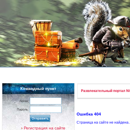
Командный пункт
Развлекательный портал Nif
Логин:
Пароль:
Ошибка 404
Страница на сайте не найдена.
Регистрация на сайте