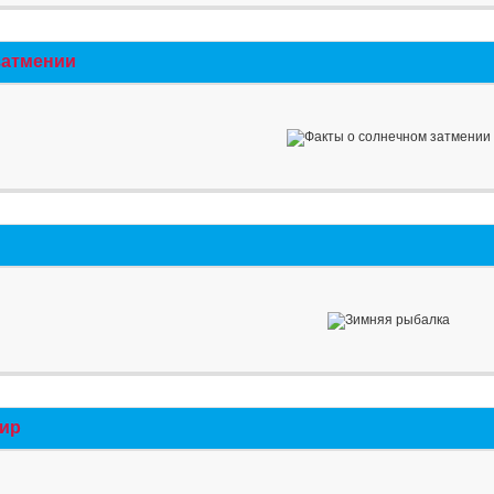
затмении
мир