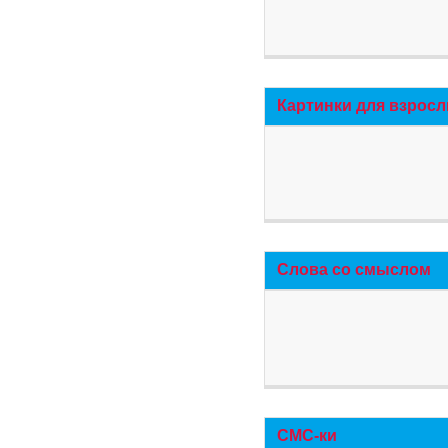
Картинки для взросл
Слова со смыслом
СМС-ки