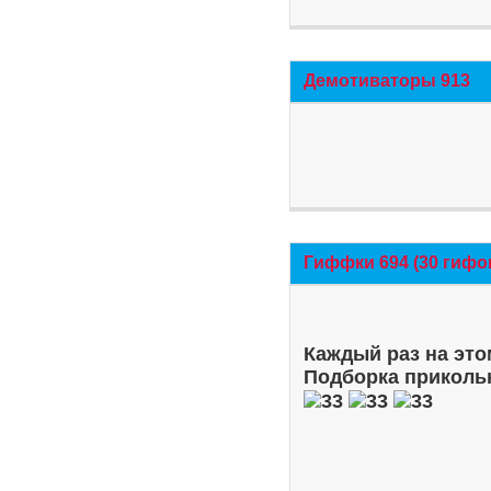
Демотиваторы 913
Гиффки 694 (30 гифо
Каждый раз на это
Подборка приколь