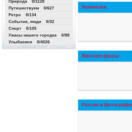
Природа 0/1128
Хихикалки
Путешествуем 0/627
Ретро 0/134
События, люди 0/32
Спорт 0/105
Ужасы нашего городка 0/98
Улыбаемся 0/4026
Женские фразы
Россия в фотографи