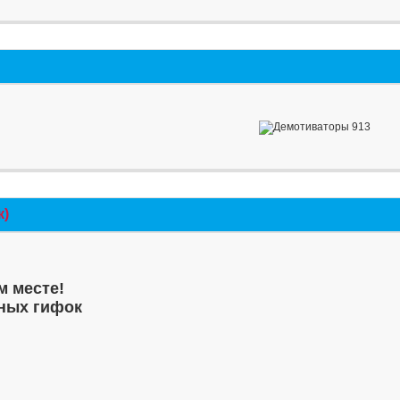
к)
м месте!
ных гифок