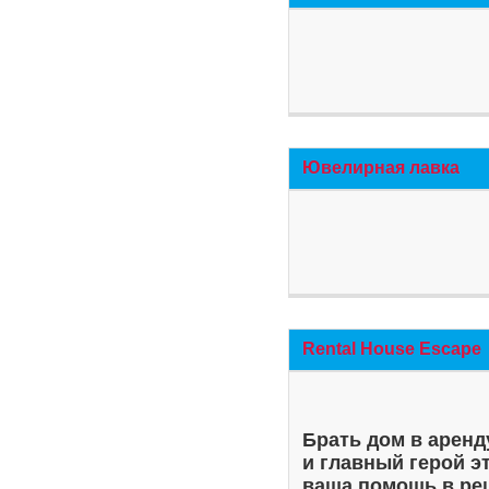
Ювелирная лавка
Rental House Escape
Брать дом в аренд
и главный герой э
ваша помощь в ре