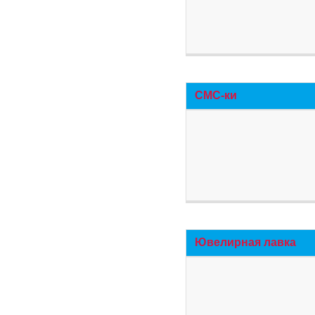
СМС-ки
Ювелирная лавка