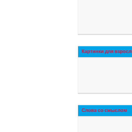
Картинки для взросл
Слова со смыслом