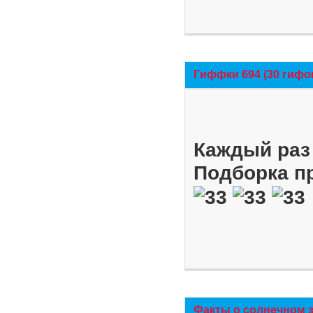
Гиффки 694 (30 гифо
Каждый раз 
Подборка п
Факты о солнечном 