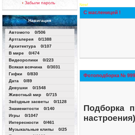
Забыли пароль
New!
С масленицей !
Навигация
Автомото 0/506
Артгалерея 0/1388
Архитектура 0/107
В мире 0/474
Видеоролики 0/223
Всякая всячина 0/3031
Гифки 0/830
Фотоподборка № 999 
Дата 0/89
Девушки 0/1548
Животный мир 0/715
Звёздные засветы 0/1128
Подборка п
Знаменитости 0/140
Игры 0/1047
настроения
Интересности 0/461
Музыкальные клипы 0/25