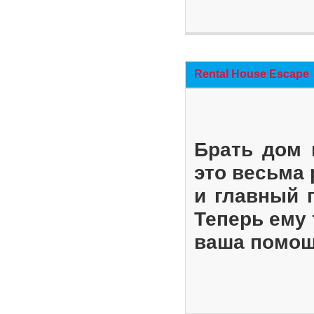
Rental House Escape
Брать дом 
это весьма
и главный 
Теперь ему 
ваша помощ