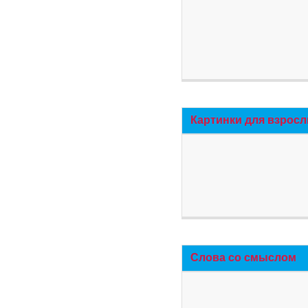
Картинки для взросл
Слова со смыслом