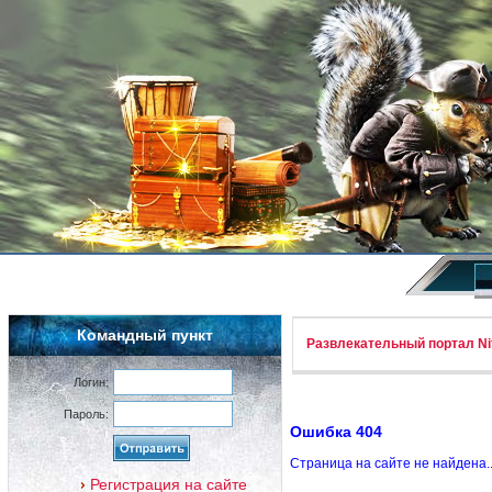
Командный пункт
Развлекательный портал Nif
Логин:
Пароль:
Ошибка 404
Страница на сайте не найдена.
Регистрация на сайте