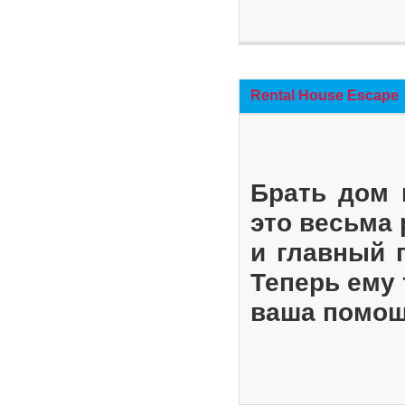
Rental House Escape
Брать дом 
это весьма
и главный 
Теперь ему 
ваша помощ