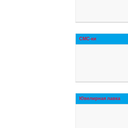
СМС-ки
Ювелирная лавка