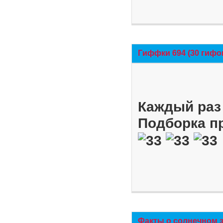
Гиффки 694 (30 гифо
Каждый раз 
Подборка п
Факты о солнечном 