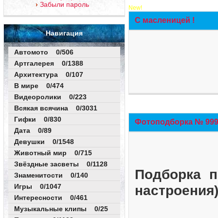
Забыли пароль
New!
С масленицей !
Навигация
Автомото 0/506
Артгалерея 0/1388
Архитектура 0/107
В мире 0/474
Видеоролики 0/223
Всякая всячина 0/3031
Гифки 0/830
Фотоподборка № 999 
Дата 0/89
Девушки 0/1548
Животный мир 0/715
Звёздные засветы 0/1128
Подборка п
Знаменитости 0/140
Игры 0/1047
настроения
Интересности 0/461
Музыкальные клипы 0/25