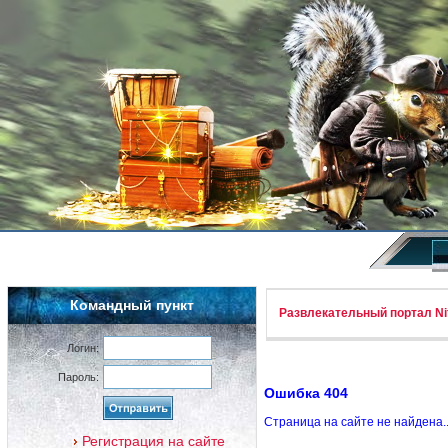
Командный пункт
Развлекательный портал Nif
Логин:
Пароль:
Ошибка 404
Страница на сайте не найдена.
Регистрация на сайте