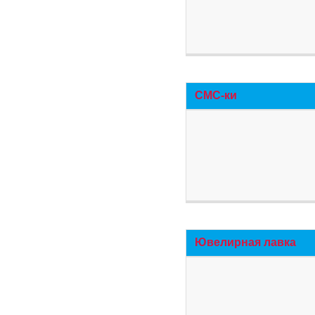
СМС-ки
Ювелирная лавка