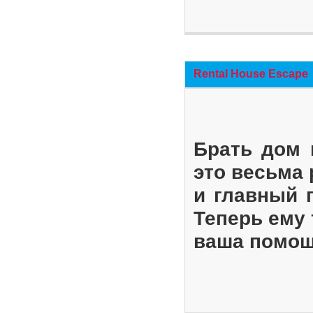
Rental House Escape
Брать дом 
это весьма
и главный 
Теперь ему 
ваша помощ