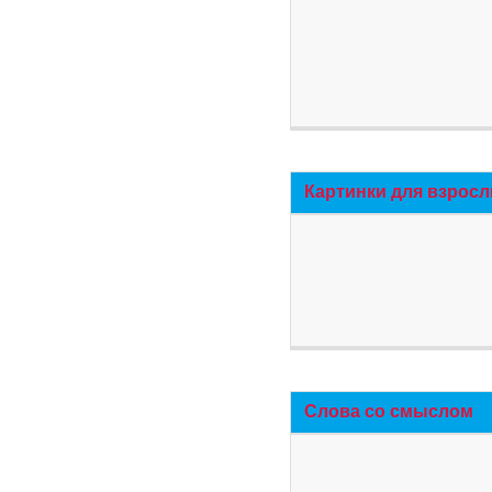
Картинки для взросл
Слова со смыслом