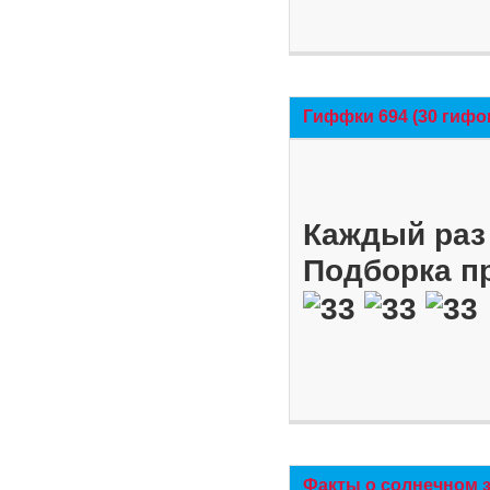
Гиффки 694 (30 гифо
Каждый раз 
Подборка п
Факты о солнечном 