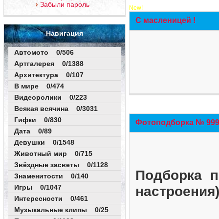
Забыли пароль
New!
С масленицей !
Навигация
Автомото 0/506
Артгалерея 0/1388
Архитектура 0/107
В мире 0/474
Видеоролики 0/223
Всякая всячина 0/3031
Гифки 0/830
Фотоподборка № 999 
Дата 0/89
Девушки 0/1548
Животный мир 0/715
Звёздные засветы 0/1128
Подборка п
Знаменитости 0/140
Игры 0/1047
настроения
Интересности 0/461
Музыкальные клипы 0/25