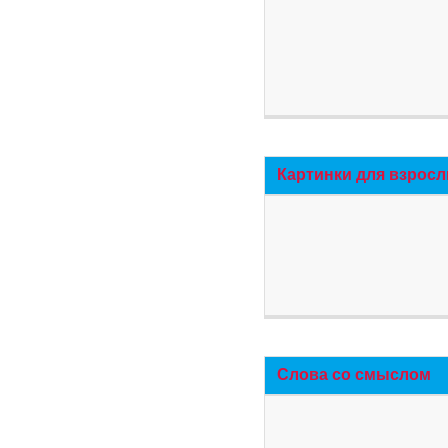
Картинки для взросл
Слова со смыслом