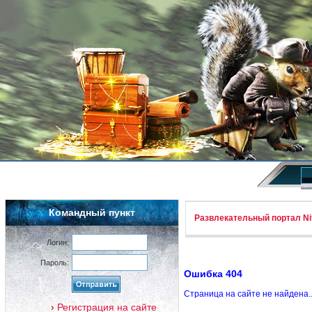
Командный пункт
Развлекательный портал Nif
Логин:
Пароль:
Ошибка 404
Страница на сайте не найдена.
Регистрация на сайте