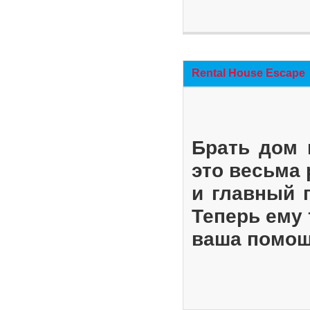
Rental House Escape
Брать дом 
это весьма
и главный 
Теперь ему 
ваша помощ