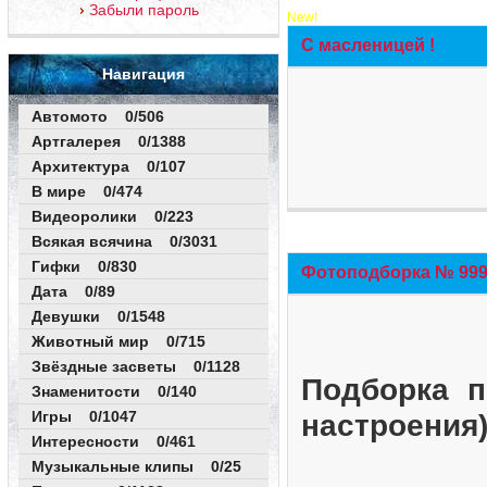
Забыли пароль
New!
С масленицей !
Навигация
Автомото 0/506
Артгалерея 0/1388
Архитектура 0/107
В мире 0/474
Видеоролики 0/223
Всякая всячина 0/3031
Гифки 0/830
Фотоподборка № 999 
Дата 0/89
Девушки 0/1548
Животный мир 0/715
Звёздные засветы 0/1128
Подборка п
Знаменитости 0/140
Игры 0/1047
настроения
Интересности 0/461
Музыкальные клипы 0/25