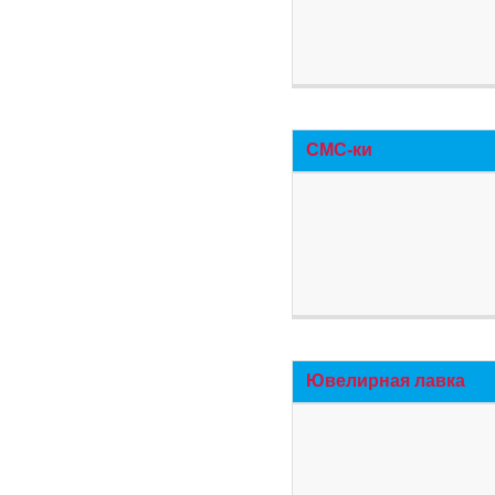
СМС-ки
Ювелирная лавка