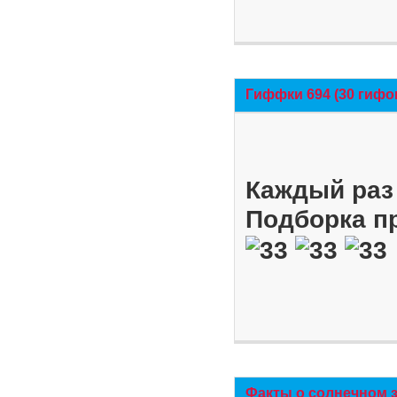
Гиффки 694 (30 гифо
Каждый раз 
Подборка п
Факты о солнечном 