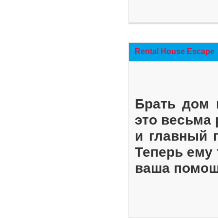
Rental House Escape
Брать дом 
это весьма
и главный 
Теперь ему 
ваша помощ