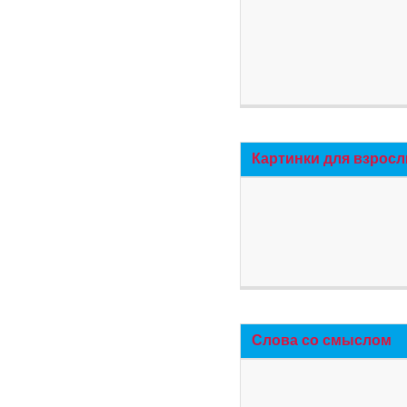
Картинки для взросл
Слова со смыслом