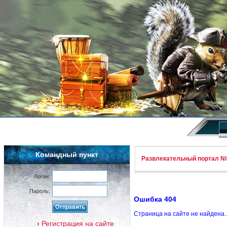
Командный пункт
Развлекательный портал Nif
Логин:
Пароль:
Ошибка 404
Страница на сайте не найдена.
Регистрация на сайте