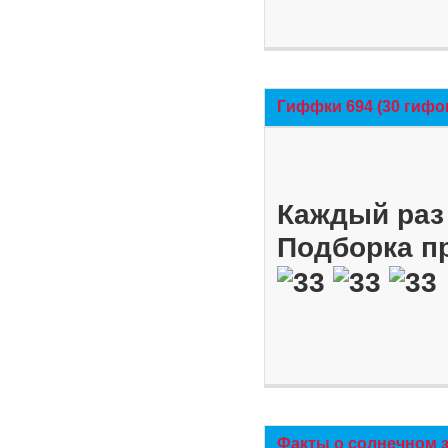
Гиффки 694 (30 гифо
Каждый раз 
Подборка п
Факты о солнечном 