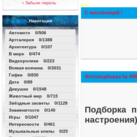
Забыли пароль
New!
С масленицей !
Навигация
Автомото 0/506
Артгалерея 0/1388
Архитектура 0/107
В мире 0/474
Видеоролики 0/223
Всякая всячина 0/3031
Гифки 0/830
Фотоподборка № 999 
Дата 0/89
Девушки 0/1548
Животный мир 0/715
Звёздные засветы 0/1128
Подборка п
Знаменитости 0/140
Игры 0/1047
настроения
Интересности 0/461
Музыкальные клипы 0/25