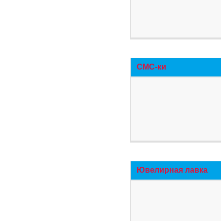
СМС-ки
Ювелирная лавка