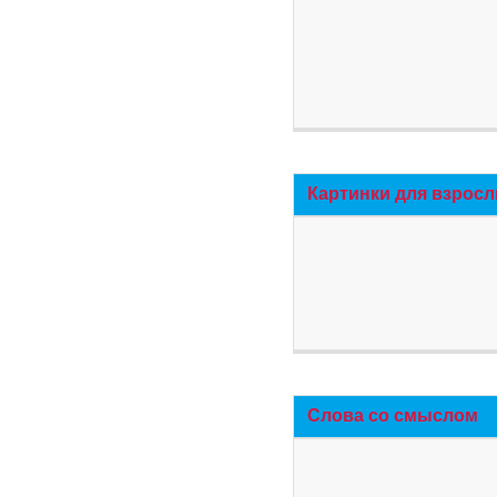
Картинки для взросл
Слова со смыслом