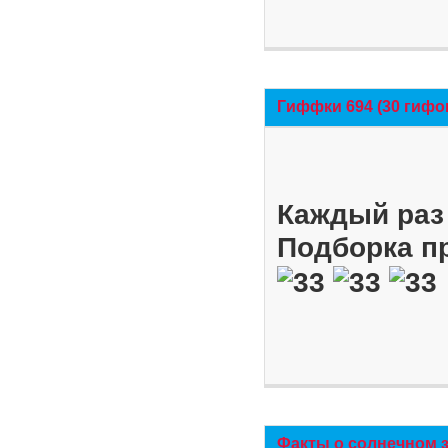
Гиффки 694 (30 гифо
Каждый раз 
Подборка п
Факты о солнечном 