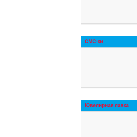
СМС-ки
Ювелирная лавка