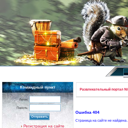
Командный пункт
Развлекательный портал Nif
Логин:
Пароль:
Ошибка 404
Страница на сайте не найдена.
Регистрация на сайте