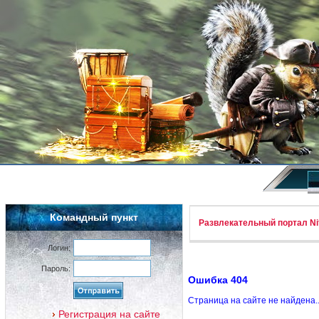
Командный пункт
Развлекательный портал Nif
Логин:
Пароль:
Ошибка 404
Страница на сайте не найдена.
Регистрация на сайте