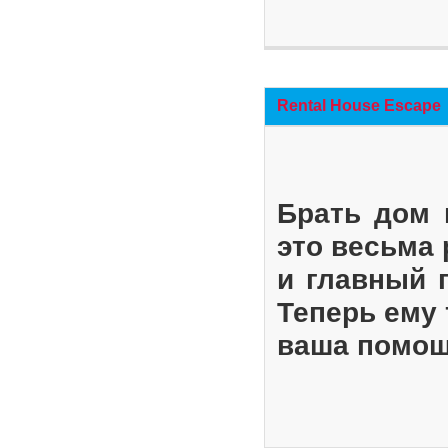
Rental House Escape
Брать дом 
это весьма
и главный 
Теперь ему 
ваша помощ