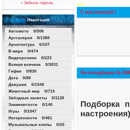
Забыли пароль
New!
С масленицей !
Навигация
Автомото 0/506
Артгалерея 0/1388
Архитектура 0/107
В мире 0/474
Видеоролики 0/223
Всякая всячина 0/3031
Гифки 0/830
Фотоподборка № 999 
Дата 0/89
Девушки 0/1548
Животный мир 0/715
Звёздные засветы 0/1128
Подборка п
Знаменитости 0/140
Игры 0/1047
настроения
Интересности 0/461
Музыкальные клипы 0/25