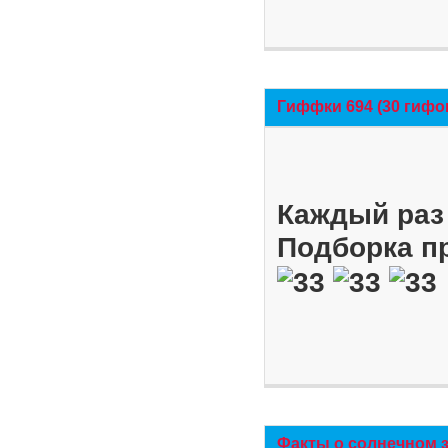
Гиффки 694 (30 гифо
Каждый раз 
Подборка п
Факты о солнечном 