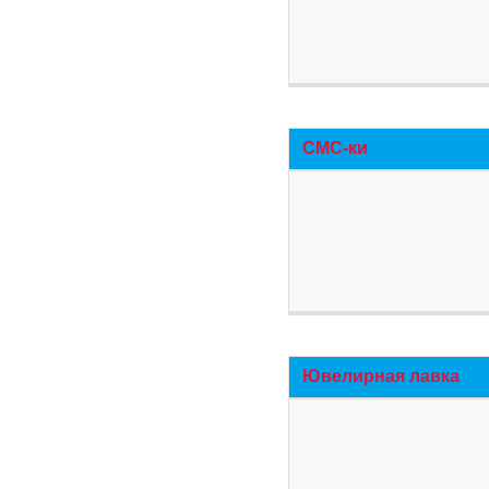
СМС-ки
Ювелирная лавка