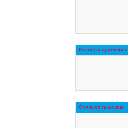
Картинки для взросл
Слова со смыслом