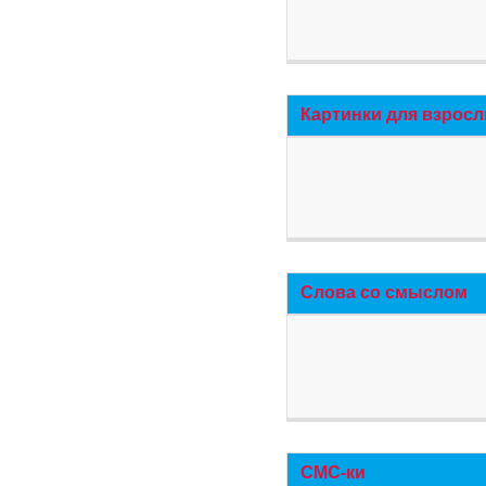
Картинки для взросл
Слова со смыслом
СМС-ки