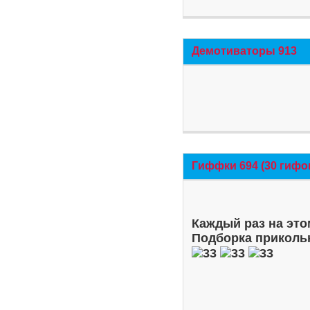
Демотиваторы 913
Гиффки 694 (30 гифо
Каждый раз на это
Подборка приколь