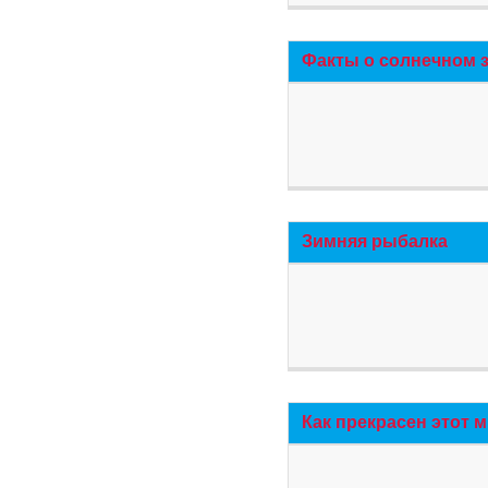
Факты о солнечном 
Зимняя рыбалка
Как прекрасен этот 