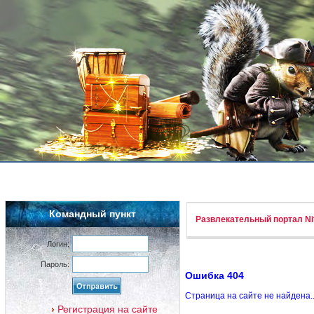
Командный пункт
Развлекательный портал Nif
Логин:
Пароль:
Ошибка 404
Страница на сайте не найдена.
Регистрация на сайте