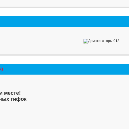
к)
м месте!
ных гифок