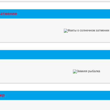
затмении
мир