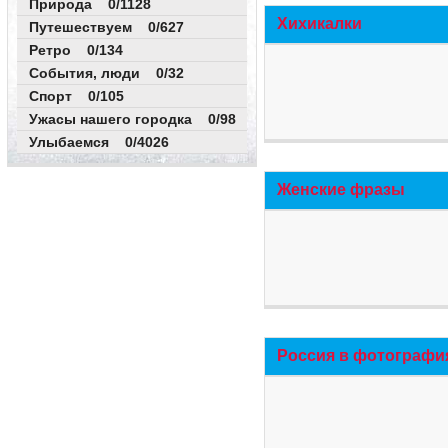
Природа 0/1128
Хихикалки
Путешествуем 0/627
Ретро 0/134
События, люди 0/32
Спорт 0/105
Ужасы нашего городка 0/98
Улыбаемся 0/4026
Женские фразы
Россия в фотографи