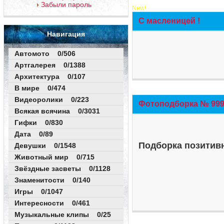
Забыли пароль
New!
С масленицей !
Навигация
Автомото 0/506
Артгалерея 0/1388
Архитектура 0/107
В мире 0/474
Видеоролики 0/223
Фотоподборка № 999 
Всякая всячина 0/3031
Гифки 0/830
Дата 0/89
Подборка позитивн
Девушки 0/1548
Животный мир 0/715
Звёздные засветы 0/1128
Знаменитости 0/140
Игры 0/1047
Интересности 0/461
Музыкальные клипы 0/25