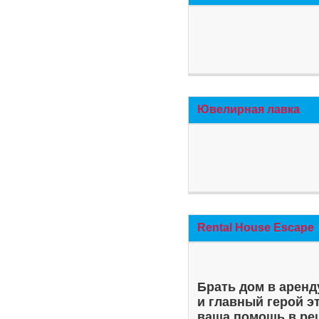
Ювелирная лавка
Rental House Escape
Брать дом в аренд
и главный герой э
ваша помощь в ре