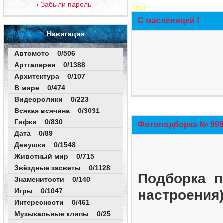
Забыли пароль
New!
С масленицей !
Навигация
Автомото 0/506
Артгалерея 0/1388
Архитектура 0/107
В мире 0/474
Видеоролики 0/223
Всякая всячина 0/3031
Гифки 0/830
Фотоподборка № 999 
Дата 0/89
Девушки 0/1548
Животный мир 0/715
Звёздные засветы 0/1128
Подборка п
Знаменитости 0/140
Игры 0/1047
настроения
Интересности 0/461
Музыкальные клипы 0/25