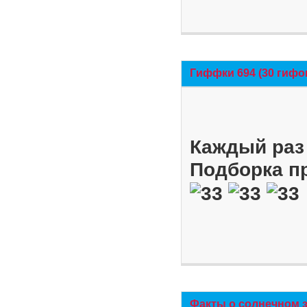
Гиффки 694 (30 гифо
Каждый раз 
Подборка п
Факты о солнечном 