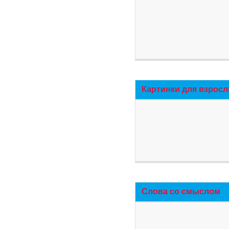
Картинки для взросл
Слова со смыслом