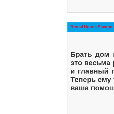
Rental House Escape
Брать дом 
это весьма
и главный 
Теперь ему 
ваша помощ