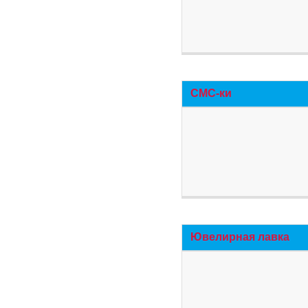
СМС-ки
Ювелирная лавка