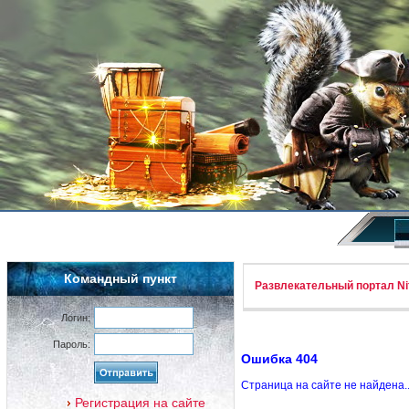
Командный пункт
Развлекательный портал Nif
Логин:
Пароль:
Ошибка 404
Страница на сайте не найдена.
Регистрация на сайте